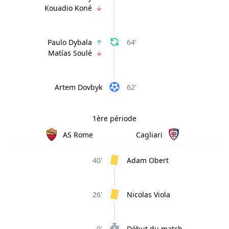
Kouadio Koné
Paulo Dybala
64'
Matías Soulé
Artem Dovbyk
62'
1ère période
AS Rome
Cagliari
40'
Adam Obert
26'
Nicolas Viola
0'
Début du match