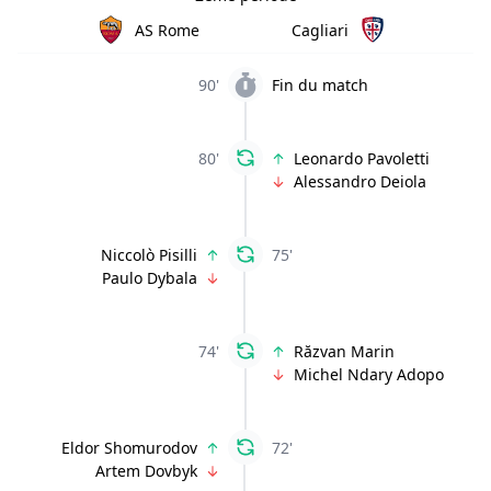
AS Rome
Cagliari
90'
Fin du match
80'
Leonardo Pavoletti
Alessandro Deiola
Niccolò Pisilli
75'
Paulo Dybala
74'
Răzvan Marin
Michel Ndary Adopo
Eldor Shomurodov
72'
Artem Dovbyk