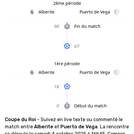
2ème période
Alberite
Puerto de Vega
90'
Fin du match
67'
1ère période
Alberite
Puerto de Vega
18'
0'
Début du match
Coupe du Roi
- Suivez en live texte ou commenté le
match entre
Alberite
et
Puerto de Vega
. La rencontre
se déroule le samedi 4 octobre 2025 à 16h45. Compos,