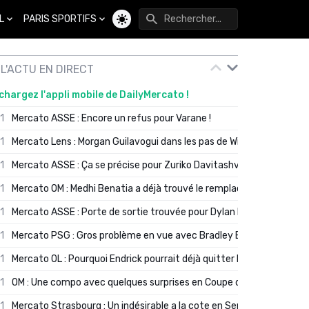
L
PARIS SPORTIFS
Changer de thème
L'ACTU EN DIRECT
chargez l'appli mobile de DailyMercato !
01
Mercato ASSE : Encore un refus pour Varane !
01
Mercato Lens : Morgan Guilavogui dans les pas de Will Still ?
01
Mercato ASSE : Ça se précise pour Zuriko Davitashvili
01
Mercato OM : Medhi Benatia a déjà trouvé le remplaçant de Robinio
01
Mercato ASSE : Porte de sortie trouvée pour Dylan Batubinsika
01
Mercato PSG : Gros problème en vue avec Bradley Barcola ?
01
Mercato OL : Pourquoi Endrick pourrait déjà quitter Lyon en janvier
01
OM : Une compo avec quelques surprises en Coupe de France
01
Mercato Strasbourg : Un indésirable a la cote en Serie A