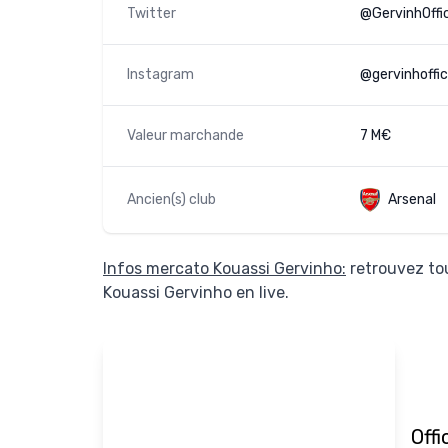
Twitter
@GervinhOffic
Instagram
@gervinhoffic
Valeur marchande
7 M€
Ancien(s) club
Arsenal
Infos mercato Kouassi Gervinho:
retrouvez tou
Kouassi Gervinho en live.
Offi