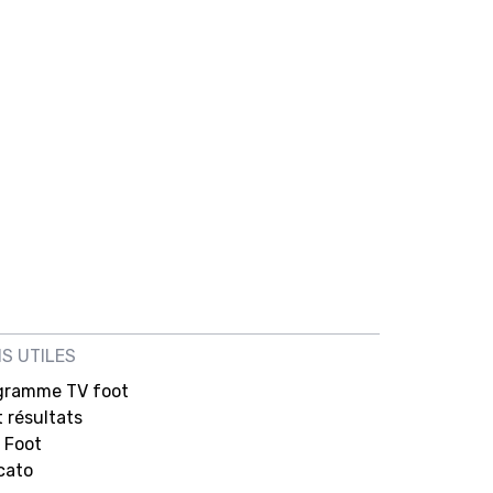
NS UTILES
gramme TV foot
 résultats
 Foot
cato