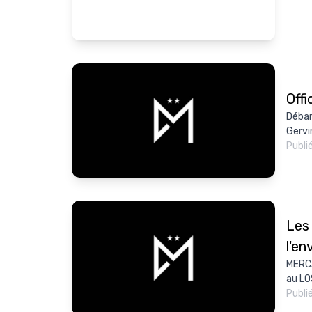
Offi
Débar
Gervin
Publi
Les 
l'en
MERCA
au LOS
Publi