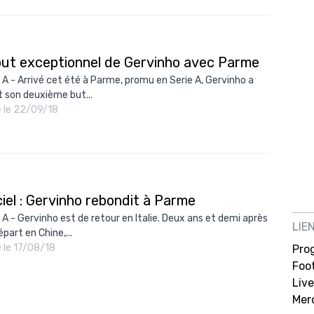
but exceptionnel de Gervinho avec Parme
 A - Arrivé cet été à Parme, promu en Serie A, Gervinho a
it son deuxième but...
é le 22/09/18
ciel : Gervinho rebondit à Parme
 A - Gervinho est de retour en Italie. Deux ans et demi après
LIE
part en Chine,...
é le 17/08/18
Pro
Foot
Live
Mer