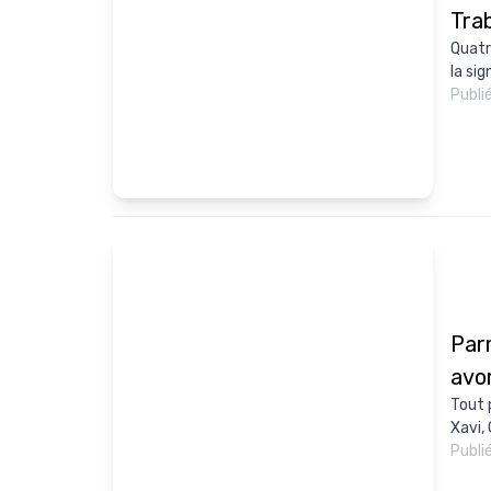
Tra
Quatr
la si
Publi
Par
avo
Tout 
Xavi,
Publi