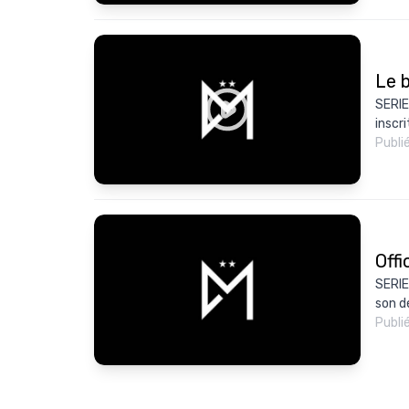
Le 
SERIE
inscr
Publi
Offi
SERIE
son dé
Publi