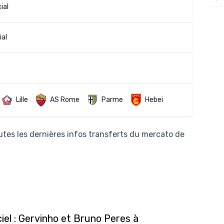
ial
12/
12/
ial
12/
12/
12/
11/0
Lille
AS Rome
Parme
Hebei
11/0
11/0
tes les dernières infos transferts du mercato de
11/0
10/
10/
10/
ciel : Gervinho et Bruno Peres à
10/