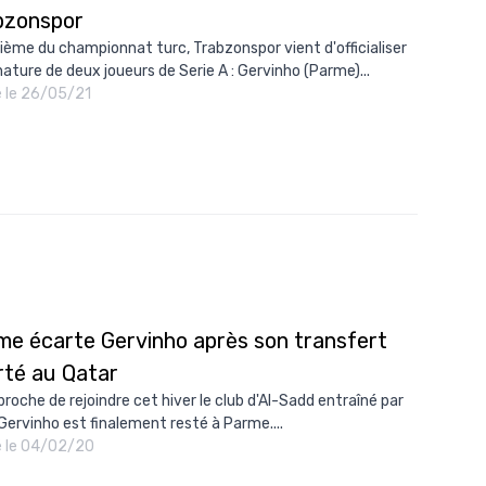
bzonspor
10/
ième du championnat turc, Trabzonspor vient d'officialiser
09/
gnature de deux joueurs de Serie A : Gervinho (Parme)...
é le 26/05/21
09/
09/
09/
09/
09/
08/
me écarte Gervinho après son transfert
rté au Qatar
proche de rejoindre cet hiver le club d'Al-Sadd entraîné par
 Gervinho est finalement resté à Parme....
é le 04/02/20