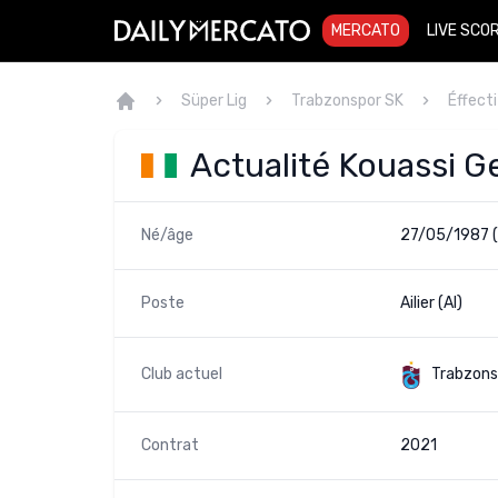
MERCATO
LIVE SCO
Süper Lig
Trabzonspor SK
Éffecti
Actualité Kouassi G
Né/âge
27/05/1987 
Poste
Ailier (AI)
Club actuel
Trabzons
Contrat
2021