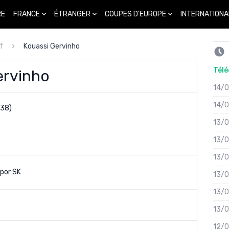
FRANCE
ÉTRANGER
COUPES D'EUROPE
INTERNATIONA
RE
f
Kouassi Gervinho
Télé
ervinho
14/
14/
(38)
13/
13/
13/
por SK
13/
13/
13/
12/