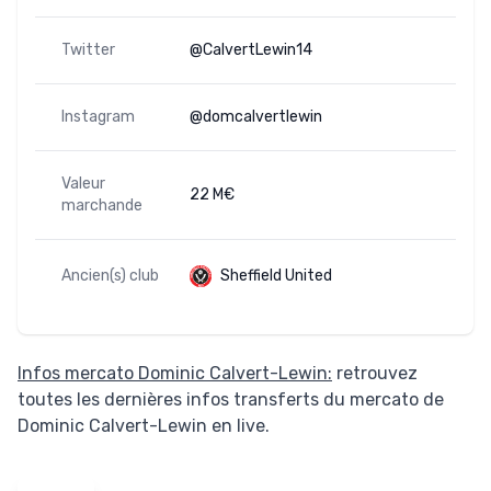
Twitter
@CalvertLewin14
Instagram
@domcalvertlewin
Valeur
22 M€
marchande
Ancien(s) club
Sheffield United
Infos mercato Dominic Calvert-Lewin:
retrouvez
toutes les dernières infos transferts du mercato de
Dominic Calvert-Lewin en live.