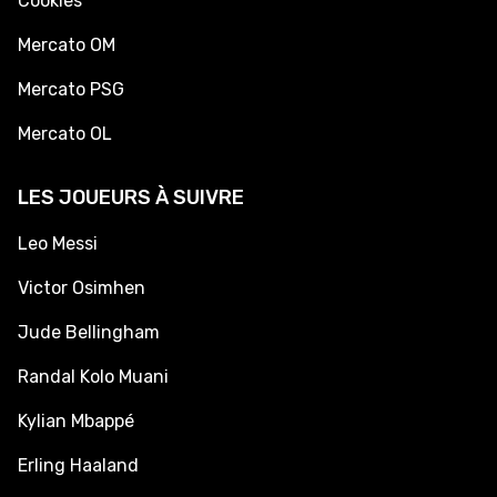
Cookies
Mercato OM
Mercato PSG
Mercato OL
LES JOUEURS À SUIVRE
Leo Messi
Victor Osimhen
Jude Bellingham
Randal Kolo Muani
Kylian Mbappé
Erling Haaland