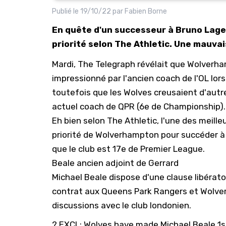
Publié le
19/10/22
par
Fabien Borne
En quête d'un successeur à Bruno Lage
priorité selon The Athletic. Une mauva
Mardi, The Telegraph révélait que Wolverha
impressionné par l'ancien coach de l'OL lors
toutefois que les Wolves creusaient d'autre
actuel coach de QPR (6e de Championship).
Eh bien selon
The Athletic
, l'une des meill
priorité de Wolverhampton pour succéder à B
que le club est 17e de Premier League.
Beale ancien adjoint de Gerrard
Michael Beale dispose d'une clause libératoi
contrat aux Queens Park Rangers et Wolve
discussions avec le club londonien.
? EXCL: Wolves have made Michael Beale 1s