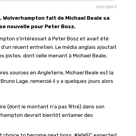
Icon Sport
10/
, Wolverhampton fait de Michael Beale sa
09/
ise nouvelle pour Peter Bosz.
09/
mpton s'intéressait à Peter Bosz et avait été
09/
 d'un récent entretien. Le média anglais ajoutait
09/
s pistes, dont celle menant à Michael Beale,
09/
09/
eures sources en Angleterre, Michael Beale est la
08/
runo Lage, remercié il y a quelques jours alors
re (dont le montant n'a pas filtré) dans son
rhampton devrait bientôt entamer des
t choice to become next boss.
#WWFC
expected