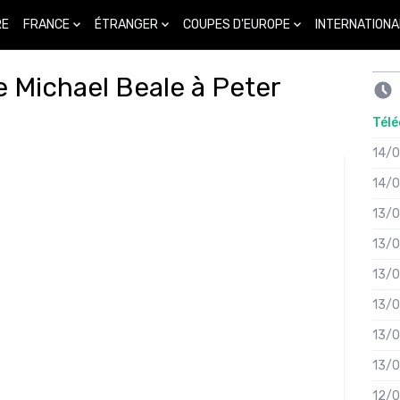
FRANCE
ÉTRANGER
COUPES D'EUROPE
INTERNATIONA
RE
 Michael Beale à Peter
Télé
14/
14/
13/
13/
13/
13/
13/
13/
12/