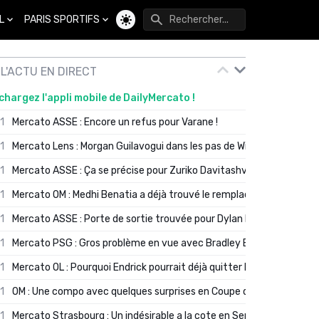
L
PARIS SPORTIFS
Changer de thème
L'ACTU EN DIRECT
chargez l'appli mobile de DailyMercato !
01
Mercato ASSE : Encore un refus pour Varane !
01
Mercato Lens : Morgan Guilavogui dans les pas de Will Still ?
01
Mercato ASSE : Ça se précise pour Zuriko Davitashvili
01
Mercato OM : Medhi Benatia a déjà trouvé le remplaçant de Robinio
01
Mercato ASSE : Porte de sortie trouvée pour Dylan Batubinsika
01
Mercato PSG : Gros problème en vue avec Bradley Barcola ?
01
Mercato OL : Pourquoi Endrick pourrait déjà quitter Lyon en janvier
01
OM : Une compo avec quelques surprises en Coupe de France
01
Mercato Strasbourg : Un indésirable a la cote en Serie A