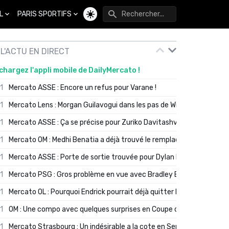
L
PARIS SPORTIFS
Changer de thème
L'ACTU EN DIRECT
chargez l'appli mobile de DailyMercato !
01
Mercato ASSE : Encore un refus pour Varane !
01
Mercato Lens : Morgan Guilavogui dans les pas de Will Still ?
01
Mercato ASSE : Ça se précise pour Zuriko Davitashvili
01
Mercato OM : Medhi Benatia a déjà trouvé le remplaçant de Robinio
01
Mercato ASSE : Porte de sortie trouvée pour Dylan Batubinsika
01
Mercato PSG : Gros problème en vue avec Bradley Barcola ?
01
Mercato OL : Pourquoi Endrick pourrait déjà quitter Lyon en janvier
01
OM : Une compo avec quelques surprises en Coupe de France
01
Mercato Strasbourg : Un indésirable a la cote en Serie A