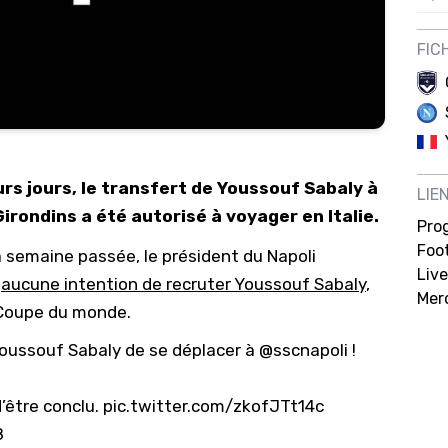
12/
FIC
12/
12/
12/
12/
urs jours, le transfert de Youssouf Sabaly à
LIE
11/0
Girondins a été autorisé à voyager en Italie.
Pro
11/0
Foot
La semaine passée, le président du Napoli
11/0
Live
t
aucune intention de recruter Youssouf Sabaly
,
Mer
11/0
a Coupe du monde.
10/
Youssouf Sabaly de se déplacer à
@sscnapoli
!
10/
10/
’être conclu.
pic.twitter.com/zkofJTt14c
8
10/