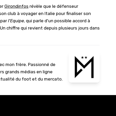
ter
Girondinfos
révèle que le défenseur
10/
n club à voyager en Italie pour finaliser son
09/
 par
l'Equipe
, qui parle d'un possible accord à
09/
 Un chiffre qui revient depuis plusieurs jours dans
09/
09/
09/
09/
vec mon frère. Passionné de
08/
urs grands médias en ligne
ctualité du foot et du mercato.