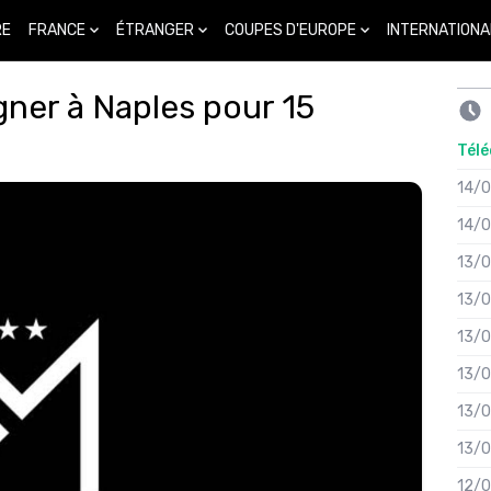
FRANCE
ÉTRANGER
COUPES D'EUROPE
INTERNATIONA
RE
gner à Naples pour 15
Télé
14/
14/
13/
13/
13/
13/
13/
13/
12/