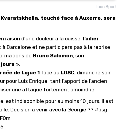
Icon Sport
10/
 Kvaratskhelia, touché face à Auxerre, sera
09/
09/
n raison d’une douleur à la cuisse,
l’ailier
09/
à Barcelone et ne participera pas à la reprise
09/
nformations de
Bruno Salomon
, son
09/
 jours
».
09/
rnée de Ligue 1
face au
LOSC
,
dimanche soir
08/
r pour Luis Enrique, tant l’apport de l’ancien
iser une attaque fortement amoindrie.
, est indisponible pour au moins 10 jours. Il est
ille. Décision à venir avec la Géorgie ??
#psg
2F0m
25