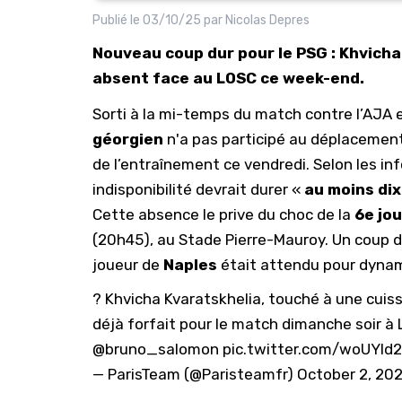
Publié le
03/10/25
par
Nicolas Depres
Nouveau coup dur pour le PSG : Khvicha
absent face au LOSC ce week-end.
Sorti à la mi-temps du match contre l’AJA e
géorgien
n'a pas participé au déplacement 
de l’entraînement ce vendredi. Selon les i
indisponibilité devrait durer «
au moins dix
Cette absence le prive du choc de la
6e jou
(20h45), au Stade Pierre-Mauroy. Un coup du
joueur de
Naples
était attendu pour dynam
? Khvicha Kvaratskhelia, touché à une cuisse
déjà forfait pour le match dimanche soir à L
@bruno_salomon
pic.twitter.com/woUYld
— ParisTeam (@Paristeamfr)
October 2, 20