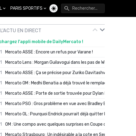
L
PARIS SPORTIFS
Changer de thème
L'ACTU EN DIRECT
chargez l'appli mobile de DailyMercato !
01
Mercato ASSE : Encore un refus pour Varane !
01
Mercato Lens : Morgan Guilavogui dans les pas de Will Still ?
01
Mercato ASSE : Ça se précise pour Zuriko Davitashvili
01
Mercato OM : Medhi Benatia a déjà trouvé le remplaçant de Robinio
01
Mercato ASSE : Porte de sortie trouvée pour Dylan Batubinsika
01
Mercato PSG : Gros problème en vue avec Bradley Barcola ?
01
Mercato OL : Pourquoi Endrick pourrait déjà quitter Lyon en janvier
01
OM : Une compo avec quelques surprises en Coupe de France
01
Mercato Strasbourg : Un indésirable a la cote en Serie A