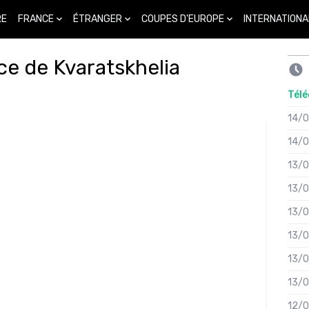
FRANCE
ÉTRANGER
COUPES D'EUROPE
INTERNATIONA
RE
ce de Kvaratskhelia
Télé
14/
14/
13/
13/
13/
13/
13/
13/
12/