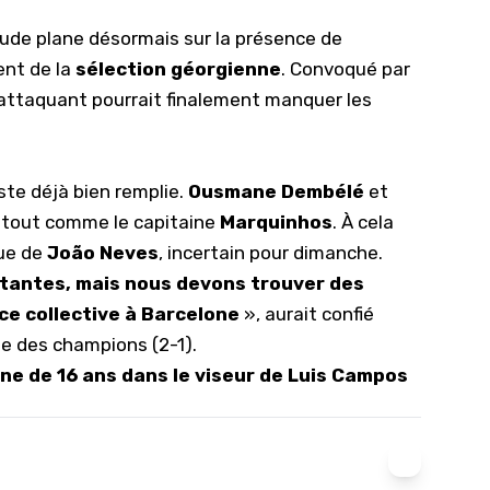
itude plane désormais sur la présence de
ent de la
sélection géorgienne
. Convoqué par
l’attaquant pourrait finalement manquer les
iste déjà bien remplie.
Ousmane Dembélé
et
, tout comme le capitaine
Marquinhos
. À cela
que de
João Neves
, incertain pour dimanche.
tantes, mais nous devons trouver des
rce collective à Barcelone
», aurait confié
ue des champions (2-1).
e de 16 ans dans le viseur de Luis Campos