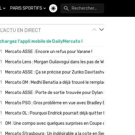
L
PARIS SPORTIFS
Changer de thème
L'ACTU EN DIRECT
chargez l'appli mobile de DailyMercato !
01
Mercato ASSE : Encore un refus pour Varane !
01
Mercato Lens : Morgan Guilavogui dans les pas de Will Still ?
01
Mercato ASSE : Ça se précise pour Zuriko Davitashvili
01
Mercato OM : Medhi Benatia a déjà trouvé le remplaçant de Robinio
01
Mercato ASSE : Porte de sortie trouvée pour Dylan Batubinsika
01
Mercato PSG : Gros problème en vue avec Bradley Barcola ?
01
Mercato OL : Pourquoi Endrick pourrait déjà quitter Lyon en janvier
01
OM : Une compo avec quelques surprises en Coupe de France
01
Mercato Strasbourg : Un indésirable a la cote en Serie A