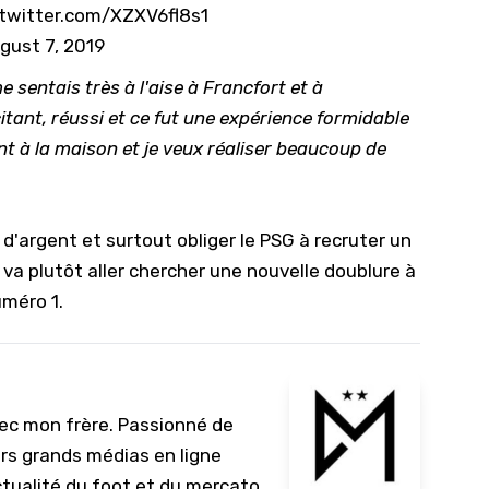
.twitter.com/XZXV6fl8s1
10/
gust 7, 2019
09/
 sentais très à l'aise à Francfort et à
09/
citant, réussi et ce fut une expérience formidable
09/
nt à la maison et je veux réaliser beaucoup de
09/
09/
 d'argent et surtout obliger le PSG à recruter un
09/
 va plutôt aller chercher une nouvelle doublure à
08/
uméro 1.
vec mon frère. Passionné de
urs grands médias en ligne
ctualité du foot et du mercato.