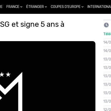
FRANCE
ÉTRANGER
COUPES D'EUROPE
INTERNATIONA
RE
 PSG et signe 5 ans à
Télé
14/
14/
13/
13/
13/
13/
13/
13/
12/