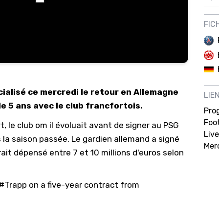
12/
FIC
12/
12/
12/
12/
icialisé ce mercredi le retour en Allemagne
LIE
11/0
e 5 ans avec le club francfortois.
Pro
11/0
Foot
rt, le club om il évoluait avant de signer au PSG
11/0
Live
s la saison passée. Le gardien allemand a signé
Mer
11/0
rait dépensé entre 7 et 10 millions d'euros selon
10/
10/
#Trapp
on a five-year contract from
10/
10/