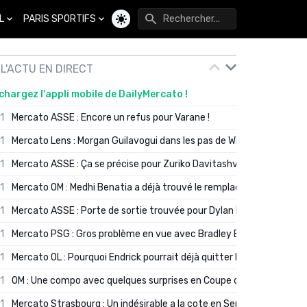
L
PARIS SPORTIFS
Changer de thème
L'ACTU EN DIRECT
chargez l'appli mobile de DailyMercato !
01
Mercato ASSE : Encore un refus pour Varane !
01
Mercato Lens : Morgan Guilavogui dans les pas de Will Still ?
01
Mercato ASSE : Ça se précise pour Zuriko Davitashvili
01
Mercato OM : Medhi Benatia a déjà trouvé le remplaçant de Robinio
01
Mercato ASSE : Porte de sortie trouvée pour Dylan Batubinsika
01
Mercato PSG : Gros problème en vue avec Bradley Barcola ?
01
Mercato OL : Pourquoi Endrick pourrait déjà quitter Lyon en janvier
01
OM : Une compo avec quelques surprises en Coupe de France
01
Mercato Strasbourg : Un indésirable a la cote en Serie A