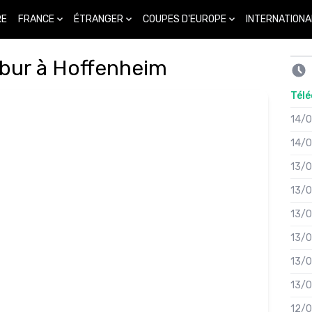
FRANCE
ÉTRANGER
COUPES D'EUROPE
INTERNATIONA
RE
abbur à Hoffenheim
Télé
14/
14/
13/
13/
13/
13/
13/
13/
12/