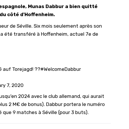
espagnole, Munas Dabbur a bien quitté
10/
 du côté d'Hoffenheim.
09/
oueur de Séville. Six mois seulement après son
09/
n a été transféré à Hoffenheim, actuel 7e de
09/
09/
09/
09/
G
auf Torejagd! ??
#WelcomeDabbur
08/
ry 7, 2020
usqu'en 2024 avec le club allemand, qui aurait
plus 2 M€ de bonus). Dabbur portera le numéro
é que 9 matches à Séville (pour 3 buts).