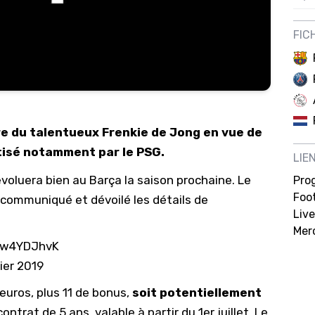
12/
FIC
12/
12/
12/
12/
ure du talentueux Frenkie de Jong en vue de
11/0
rtisé notamment par le PSG.
LIE
11/0
voluera bien au Barça la saison prochaine. Le
Pro
11/0
Foot
 communiqué et dévoilé les détails de
11/0
Live
Mer
10/
ftw4YDJhvK
10/
ier 2019
10/
d'euros, plus 11 de bonus,
soit potentiellement
10/
ontrat de 5 ans, valable à partir du 1er juillet. Le