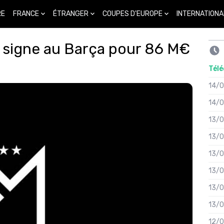
FRANCE
ÉTRANGER
COUPES D'EUROPE
INTERNATIONA
RE
ng signe au Barça pour 86 M€
Télé
14/
14/
13/
13/
13/
13/
13/
13/
12/