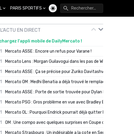
L
PARIS SPORTIFS
Changer de thème
L'ACTU EN DIRECT
chargez l'appli mobile de DailyMercato !
01
Mercato ASSE : Encore un refus pour Varane !
01
Mercato Lens : Morgan Guilavogui dans les pas de Will Still ?
01
Mercato ASSE : Ça se précise pour Zuriko Davitashvili
01
Mercato OM : Medhi Benatia a déjà trouvé le remplaçant de Robinio
01
Mercato ASSE : Porte de sortie trouvée pour Dylan Batubinsika
01
Mercato PSG : Gros problème en vue avec Bradley Barcola ?
01
Mercato OL : Pourquoi Endrick pourrait déjà quitter Lyon en janvier
01
OM : Une compo avec quelques surprises en Coupe de France
01
Mercato Strasbourg : Un indésirable a la cote en Serie A