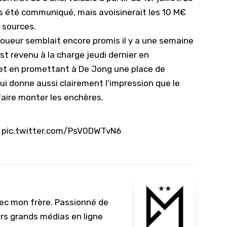
 été communiqué, mais avoisinerait les 10 M€
10/
s sources.
09/
joueur semblait encore promis il y a une semaine
09/
st revenu à la charge jeudi dernier en
09/
 et en promettant à De Jong une place de
09/
 qui donne aussi clairement l'impression que le
 faire monter les enchères.
09/
09/
pic.twitter.com/PsV0DWTvN6
08/
vec mon frère. Passionné de
urs grands médias en ligne