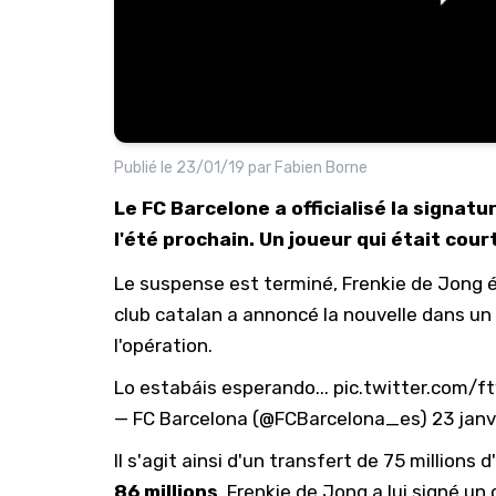
Publié le
23/01/19
par
Fabien Borne
Le FC Barcelone a officialisé la signat
l'été prochain. Un joueur qui était cou
Le suspense est terminé, Frenkie de Jong é
club catalan a annoncé la nouvelle dans un
l'opération.
Lo estabáis esperando...
pic.twitter.com/
— FC Barcelona (@FCBarcelona_es)
23 janv
Il s'agit ainsi d'un transfert de 75 millions 
86 millions
. Frenkie de Jong a lui signé un c