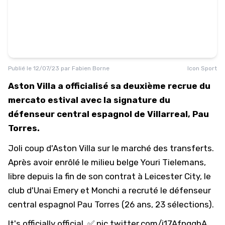
Publié le
12/07/23
par
Fabien Borne
Icon Sport
Aston Villa a officialisé sa deuxième recrue du
mercato estival avec la signature du
défenseur central espagnol de Villarreal, Pau
Torres.
Joli coup d'Aston Villa sur le marché des transferts.
Après avoir enrôlé le milieu belge Youri Tielemans,
libre depuis la fin de son contrat à Leicester City, le
club d'Unai Emery et Monchi a recruté le défenseur
central espagnol Pau Torres (26 ans, 23 sélections).
It's officially official. ✅
pic.twitter.com/i17AfpqgbA