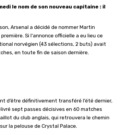
edi le nom de son nouveau capitaine : il
10/
09/
aison, Arsenal a décidé de nommer Martin
09/
emière. Si l'annonce officielle a eu lieu ce
09/
tional norvégien (43 sélections, 2 buts) avait
09/
hes, en toute fin de saison dernière.
09/
09/
08/
nt d'être définitivement transféré l'été dernier,
délivré sept passes décisives en 60 matches
llot du club anglais, qui retrouvera le chemin
ur la pelouse de Crystal Palace.