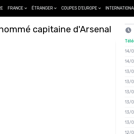
FRANCE
ÉTRANGER
COUPES D'EUROPE
INTERNATIONA
RE
 nommé capitaine d'Arsenal
Télé
14/
14/
13/
13/
13/
13/
13/
13/
12/