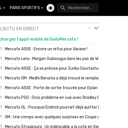
L
PARIS SPORTIFS
Changer de thème
L'ACTU EN DIRECT
chargez l'appli mobile de DailyMercato !
01
Mercato ASSE : Encore un refus pour Varane !
01
Mercato Lens : Morgan Guilavogui dans les pas de Will Still ?
01
Mercato ASSE : Ça se précise pour Zuriko Davitashvili
01
Mercato OM : Medhi Benatia a déjà trouvé le remplaçant de Robinio
01
Mercato ASSE : Porte de sortie trouvée pour Dylan Batubinsika
01
Mercato PSG : Gros problème en vue avec Bradley Barcola ?
01
Mercato OL : Pourquoi Endrick pourrait déjà quitter Lyon en janvier
01
OM : Une compo avec quelques surprises en Coupe de France
01
Mercato Strasbourg : Un indésirable a la cote en Serie A