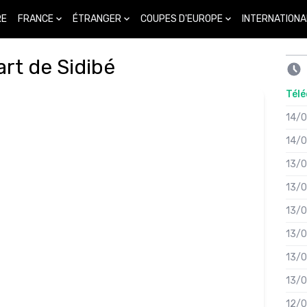
FRANCE
ÉTRANGER
COUPES D'EUROPE
INTERNATIONA
RE
art de Sidibé
Télé
14/
14/
13/
13/
13/
13/
13/
13/
12/