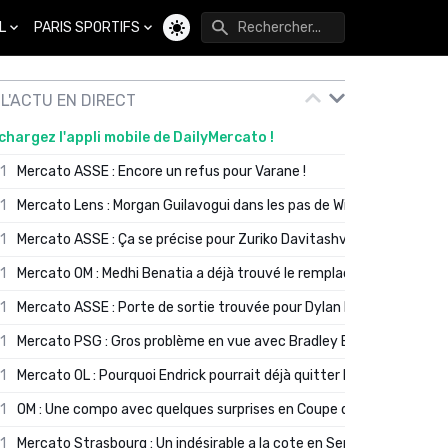
L
PARIS SPORTIFS
Changer de thème
L'ACTU EN DIRECT
chargez l'appli mobile de DailyMercato !
01
Mercato ASSE : Encore un refus pour Varane !
01
Mercato Lens : Morgan Guilavogui dans les pas de Will Still ?
01
Mercato ASSE : Ça se précise pour Zuriko Davitashvili
01
Mercato OM : Medhi Benatia a déjà trouvé le remplaçant de Robinio
01
Mercato ASSE : Porte de sortie trouvée pour Dylan Batubinsika
01
Mercato PSG : Gros problème en vue avec Bradley Barcola ?
01
Mercato OL : Pourquoi Endrick pourrait déjà quitter Lyon en janvier
01
OM : Une compo avec quelques surprises en Coupe de France
01
Mercato Strasbourg : Un indésirable a la cote en Serie A