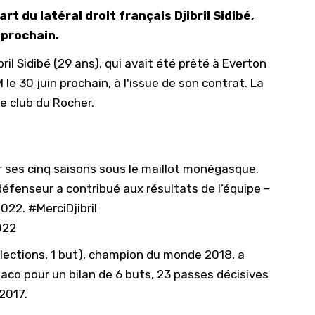
rt du latéral droit français Djibril Sidibé,
10/
 prochain.
09/
bril Sidibé (29 ans), qui avait été prêté à Everton
09/
 le 30 juin prochain, à l'issue de son contrat. La
09/
le club du Rocher.
09/
09/
09/
ur ses cinq saisons sous le maillot monégasque.
08/
défenseur a contribué aux résultats de l’équipe –
2022.
#MerciDjibril
022
sélections, 1 but), champion du monde 2018, a
aco pour un bilan de 6 buts, 23 passes décisives
2017.