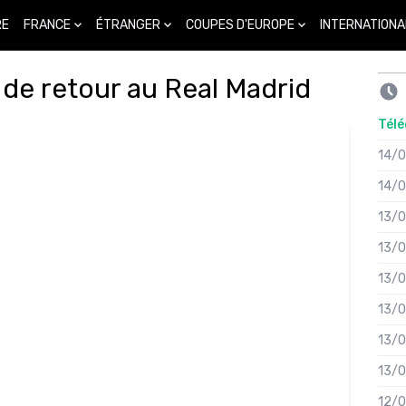
FRANCE
ÉTRANGER
COUPES D'EUROPE
INTERNATIONA
RE
 de retour au Real Madrid
Télé
14/
14/
13/
13/
13/
13/
13/
13/
12/