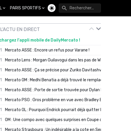
L
PARIS SPORTIFS
Changer de thème
L'ACTU EN DIRECT
chargez l'appli mobile de DailyMercato !
01
Mercato ASSE : Encore un refus pour Varane !
01
Mercato Lens : Morgan Guilavogui dans les pas de Will Still ?
01
Mercato ASSE : Ça se précise pour Zuriko Davitashvili
01
Mercato OM : Medhi Benatia a déjà trouvé le remplaçant de Robinio
01
Mercato ASSE : Porte de sortie trouvée pour Dylan Batubinsika
01
Mercato PSG : Gros problème en vue avec Bradley Barcola ?
01
Mercato OL : Pourquoi Endrick pourrait déjà quitter Lyon en janvier
01
OM : Une compo avec quelques surprises en Coupe de France
01
Mercato Strasbourg : Un indésirable a la cote en Serie A