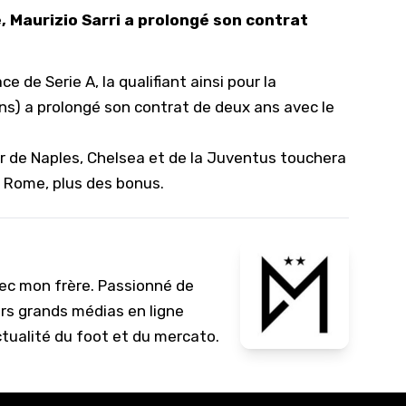
, Maurizio Sarri a prolongé son contrat
10/
09/
e de Serie A, la qualifiant ainsi pour la
09/
ans) a prolongé son contrat de deux ans avec le
09/
09/
eur de Naples, Chelsea et de la Juventus touchera
09/
à Rome, plus des bonus.
09/
08/
vec mon frère. Passionné de
urs grands médias en ligne
ctualité du foot et du mercato.