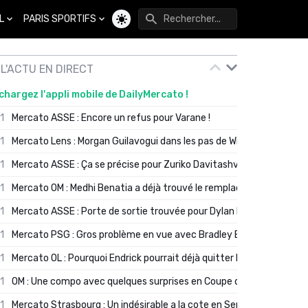
L
PARIS SPORTIFS
Changer de thème
L'ACTU EN DIRECT
chargez l'appli mobile de DailyMercato !
01
Mercato ASSE : Encore un refus pour Varane !
01
Mercato Lens : Morgan Guilavogui dans les pas de Will Still ?
01
Mercato ASSE : Ça se précise pour Zuriko Davitashvili
01
Mercato OM : Medhi Benatia a déjà trouvé le remplaçant de Robinio
01
Mercato ASSE : Porte de sortie trouvée pour Dylan Batubinsika
01
Mercato PSG : Gros problème en vue avec Bradley Barcola ?
01
Mercato OL : Pourquoi Endrick pourrait déjà quitter Lyon en janvier
01
OM : Une compo avec quelques surprises en Coupe de France
01
Mercato Strasbourg : Un indésirable a la cote en Serie A