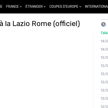
FRANCE
ÉTRANGER
COUPES D'EUROPE
INTERNATIONA
RE
à la Lazio Rome (officiel)
Télé
14/
14/
13/
13/
13/
13/
13/
13/
12/