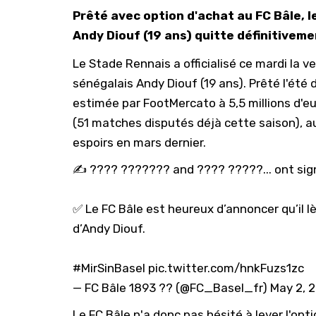
Prêté avec option d'achat au FC Bâle, l
Andy Diouf (19 ans) quitte définitiveme
Le Stade Rennais a officialisé ce mardi la 
sénégalais Andy Diouf (19 ans). Prêté l'été 
estimée par
FootMercato
à 5,5 millions d'e
(51 matches disputés déjà cette saison), a
espoirs en mars dernier.
✍️ ???? ??????? and ???? ?????... ont sign
✅ Le FC Bâle est heureux d’annoncer qu’il l
d’Andy Diouf.
#MirSinBasel
pic.twitter.com/hnkFuzs1zc
— FC Bâle 1893 ?? (@FC_Basel_fr)
May 2, 
Le FC Bâle n'a donc pas hésité à lever l'opti