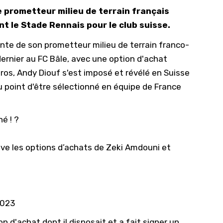
e prometteur milieu de terrain français
10/
nt le Stade Rennais pour le club suisse.
09/
vente de son prometteur milieu de terrain franco-
09/
dernier au FC Bâle, avec une option d'achat
09/
uros, Andy Diouf s'est imposé et révélé en Suisse
09/
u point d'être sélectionné en équipe de France
09/
09/
é ! ?
08/
ève les options d’achats de Zeki Amdouni et
2023
on d'achat dont il disposait et a fait signer un