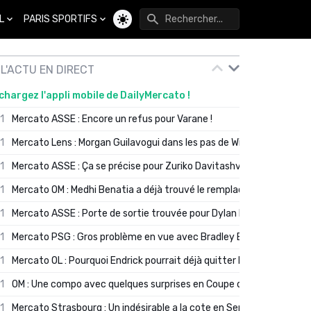
L
PARIS SPORTIFS
Changer de thème
L'ACTU EN DIRECT
chargez l'appli mobile de DailyMercato !
01
Mercato ASSE : Encore un refus pour Varane !
01
Mercato Lens : Morgan Guilavogui dans les pas de Will Still ?
01
Mercato ASSE : Ça se précise pour Zuriko Davitashvili
01
Mercato OM : Medhi Benatia a déjà trouvé le remplaçant de Robinio
01
Mercato ASSE : Porte de sortie trouvée pour Dylan Batubinsika
01
Mercato PSG : Gros problème en vue avec Bradley Barcola ?
01
Mercato OL : Pourquoi Endrick pourrait déjà quitter Lyon en janvier
01
OM : Une compo avec quelques surprises en Coupe de France
01
Mercato Strasbourg : Un indésirable a la cote en Serie A