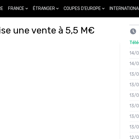
FRANCE
ÉTRANGER
COUPES D'EUROPE
INTERNATIONA
RE
lise une vente à 5,5 M€
Télé
14/
14/
13/
13/
13/
13/
13/
13/
12/