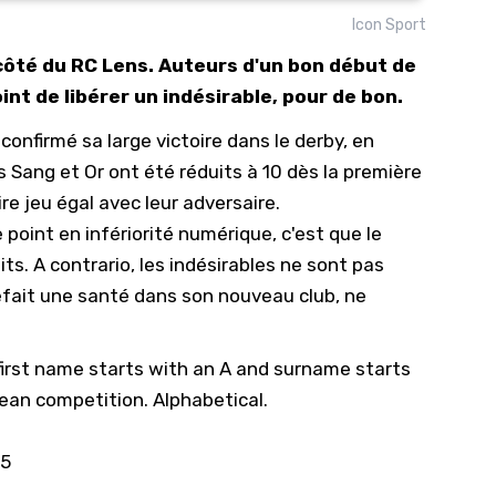
Icon Sport
10/
côté du RC Lens. Auteurs d'un bon début de
09/
oint de libérer un indésirable, pour de bon.
09/
confirmé sa large victoire dans le derby, en
09/
s Sang et Or ont été réduits à 10 dès la première
09/
re jeu égal avec leur adversaire.
09/
 point en infériorité numérique, c'est que le
09/
s. A contrario, les indésirables ne sont pas
08/
refait une santé dans son nouveau club, ne
 first name starts with an A and surname starts
pean competition. Alphabetical.
25