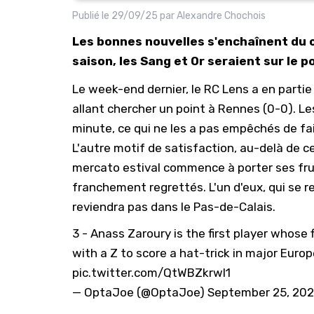
Publié le
29/09/25
par
Alexandre Chochois
Les bonnes nouvelles s'enchaînent du 
saison, les Sang et Or seraient sur le p
Le week-end dernier, le
RC Lens
a en partie 
allant chercher un point à Rennes (0-0). Le
minute, ce qui ne les a pas empêchés de fai
L'autre motif de satisfaction, au-delà de ce
mercato estival commence à porter ses fruit
franchement regrettés. L'un d'eux, qui se 
reviendra pas dans le Pas-de-Calais.
3 - Anass Zaroury is the first player whose
with a Z to score a hat-trick in major Euro
pic.twitter.com/QtWBZkrwI1
— OptaJoe (@OptaJoe)
September 25, 20