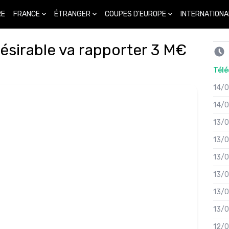
FRANCE
ÉTRANGER
COUPES D'EUROPE
INTERNATIONA
RE
ésirable va rapporter 3 M€
Télé
14/
14/
13/
13/
13/
13/
13/
13/
12/