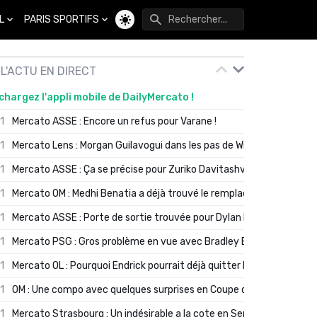
L
PARIS SPORTIFS
Changer de thème
L'ACTU EN DIRECT
chargez l'appli mobile de DailyMercato !
01
Mercato ASSE : Encore un refus pour Varane !
01
Mercato Lens : Morgan Guilavogui dans les pas de Will Still ?
01
Mercato ASSE : Ça se précise pour Zuriko Davitashvili
01
Mercato OM : Medhi Benatia a déjà trouvé le remplaçant de Robinio
01
Mercato ASSE : Porte de sortie trouvée pour Dylan Batubinsika
01
Mercato PSG : Gros problème en vue avec Bradley Barcola ?
01
Mercato OL : Pourquoi Endrick pourrait déjà quitter Lyon en janvier
01
OM : Une compo avec quelques surprises en Coupe de France
01
Mercato Strasbourg : Un indésirable a la cote en Serie A