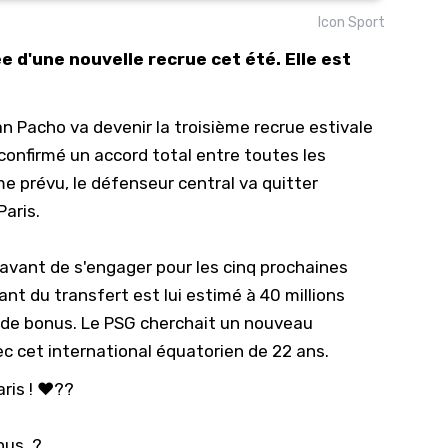
Icon Sport
10/
e d'une nouvelle recrue cet été. Elle est
09/
09/
ian Pacho
va devenir la troisième recrue estivale
09/
confirmé un accord total entre toutes les
09/
e prévu, le défenseur central va quitter
09/
Paris.
09/
08/
i avant de s'engager pour les cinq prochaines
ant du transfert est lui estimé à 40 millions
os de bonus. Le PSG cherchait un nouveau
ec cet international équatorien de 22 ans.
aris ! ❤️??
nus. ?