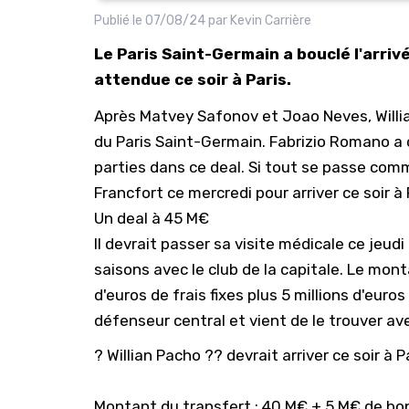
Publié le
07/08/24
par
Kevin Carrière
Le Paris Saint-Germain a bouclé l'arrivé
attendue ce soir à Paris.
Après Matvey Safonov et Joao Neves,
Will
du
Paris Saint-Germain
. Fabrizio Romano a 
parties dans ce deal. Si tout se passe comm
Francfort ce mercredi pour arriver ce soir à 
Un deal à 45 M€
Il devrait passer sa visite médicale ce jeud
saisons avec le club de la capitale. Le mont
d'euros de frais fixes plus 5 millions d'eur
défenseur central et vient de le trouver av
? Willian Pacho ?? devrait arriver ce soir à P
Montant du transfert : 40 M€ + 5 M€ de bo