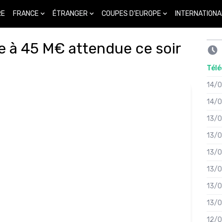
FRANCE
ÉTRANGER
COUPES D'EUROPE
INTERNATIONA
RE
e à 45 M€ attendue ce soir
Télé
14/
14/
13/
13/
13/
13/
13/
13/
12/