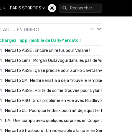
L
PARIS SPORTIFS
Changer de thème
L'ACTU EN DIRECT
chargez l'appli mobile de DailyMercato !
01
Mercato ASSE : Encore un refus pour Varane !
01
Mercato Lens : Morgan Guilavogui dans les pas de Will Still ?
01
Mercato ASSE : Ça se précise pour Zuriko Davitashvili
01
Mercato OM : Medhi Benatia a déjà trouvé le remplaçant de Robinio
01
Mercato ASSE : Porte de sortie trouvée pour Dylan Batubinsika
01
Mercato PSG : Gros problème en vue avec Bradley Barcola ?
01
Mercato OL : Pourquoi Endrick pourrait déjà quitter Lyon en janvier
01
OM : Une compo avec quelques surprises en Coupe de France
01
Mercato Strasbourg : Un indésirable a la cote en Serie A