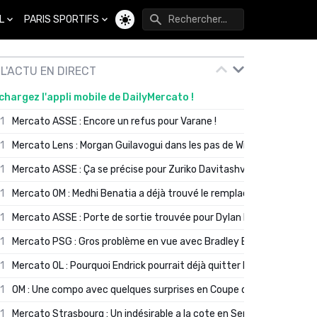
L
PARIS SPORTIFS
Changer de thème
L'ACTU EN DIRECT
chargez l'appli mobile de DailyMercato !
01
Mercato ASSE : Encore un refus pour Varane !
01
Mercato Lens : Morgan Guilavogui dans les pas de Will Still ?
01
Mercato ASSE : Ça se précise pour Zuriko Davitashvili
01
Mercato OM : Medhi Benatia a déjà trouvé le remplaçant de Robinio
01
Mercato ASSE : Porte de sortie trouvée pour Dylan Batubinsika
01
Mercato PSG : Gros problème en vue avec Bradley Barcola ?
01
Mercato OL : Pourquoi Endrick pourrait déjà quitter Lyon en janvier
01
OM : Une compo avec quelques surprises en Coupe de France
01
Mercato Strasbourg : Un indésirable a la cote en Serie A