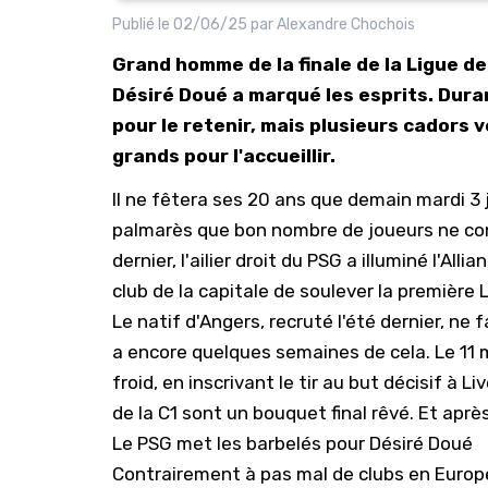
Publié le
02/06/25
par
Alexandre Chochois
Grand homme de la finale de la Ligue d
Désiré Doué a marqué les esprits. Duran
pour le retenir, mais plusieurs cadors 
grands pour l'accueillir.
Il ne fêtera ses 20 ans que demain mardi 3 
palmarès que bon nombre de joueurs ne con
dernier, l'ailier droit du
PSG
a illuminé l'All
club de la capitale de soulever la première
Le natif d'Angers, recruté l'été dernier, ne f
a encore quelques semaines de cela. Le 11 
froid, en inscrivant le tir au but décisif à
Liv
de la C1 sont un bouquet final rêvé. Et aprè
Le PSG met les barbelés pour Désiré Doué
Contrairement à pas mal de clubs en Europe