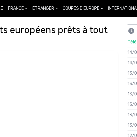
FRANCE
ÉTRANGER
COUPES D'EUROPE
INTERNATIONA
RE
ts européens prêts à tout
Télé
14/
14/
13/
13/
13/
13/
13/
13/
12/