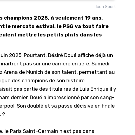
Icon Sport
10/
es champions 2025, à seulement 19 ans,
09/
t le mercato estival, le PSG va tout faire
09/
veulent mettre les petits plats dans les
09/
09/
juin 2025. Pourtant, Désiré Doué affiche déjà un
09/
naîtront pas sur une carrière entière. Samedi
09/
ianz Arena de Munich de son talent, permettant au
08/
Ligue des champions
de son histoire.
aisait pas partie des titulaires de Luis Enrique il y
mars dernier, Doué a impressionné par son sang-
erpool
. Son doublé et sa passe décisive en finale
s ?
, le Paris Saint-Germain n'est pas dans