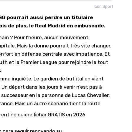
Icon Sport
10/
SG pourrait aussi perdre un titulaire
09/
ois de plus, le Real Madrid en embuscade.
09/
main
? Pour l'heure, aucun mouvement
09/
apitale. Mais la donne pourrait très vite changer.
09/
enfort en défense centrale avec impatience. Et
09/
uth et la Premier League pour rejoindre le tout
09/
.
08/
mma inquiète. Le gardien de but italien vient
 Un départ dans les jours à venir n'est pas à
n successeur en la personne de Lucas Chevalier
,
rance. Mais un autre scénario tient la route.
orentino quiere fichar GRATIS en 2026
o para seguir renovando su