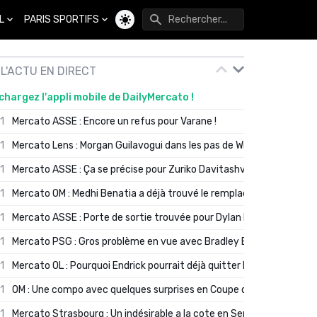
L
PARIS SPORTIFS
Changer de thème
L'ACTU EN DIRECT
chargez l'appli mobile de DailyMercato !
01
Mercato ASSE : Encore un refus pour Varane !
01
Mercato Lens : Morgan Guilavogui dans les pas de Will Still ?
01
Mercato ASSE : Ça se précise pour Zuriko Davitashvili
01
Mercato OM : Medhi Benatia a déjà trouvé le remplaçant de Robinio
01
Mercato ASSE : Porte de sortie trouvée pour Dylan Batubinsika
01
Mercato PSG : Gros problème en vue avec Bradley Barcola ?
01
Mercato OL : Pourquoi Endrick pourrait déjà quitter Lyon en janvier
01
OM : Une compo avec quelques surprises en Coupe de France
01
Mercato Strasbourg : Un indésirable a la cote en Serie A