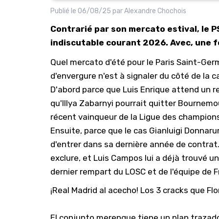
Publié le
06/08/25
par
Alexandre Chochois
Contrarié par son mercato estival, le P
indiscutable courant 2026. Avec, une f
Quel mercato d'été pour le
Paris Saint-Ger
d'envergure n'est à signaler du côté de la c
D'abord parce que Luis Enrique attend un r
qu'Illya Zabarnyi pourrait quitter Bournemo
récent vainqueur de la Ligue des champions
Ensuite, parce que le cas Gianluigi Donnaru
d'entrer dans sa dernière année de contrat.
exclure, et
Luis Campos lui a déjà trouvé u
dernier rempart du LOSC et de l'équipe de F
¡Real Madrid al acecho! Los 3 cracks que Fl
El conjunto merengue tiene un plan trazad