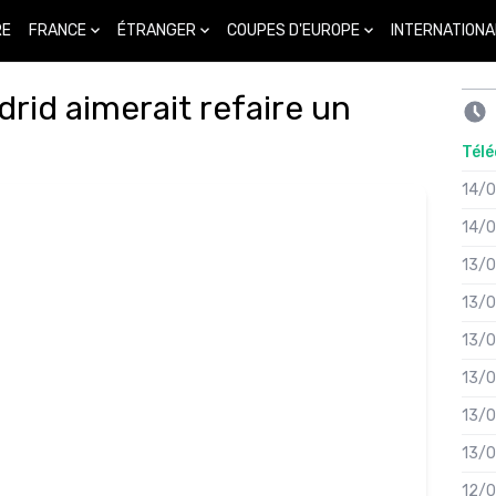
FRANCE
ÉTRANGER
COUPES D'EUROPE
INTERNATIONA
RE
rid aimerait refaire un
Télé
14/
14/
13/
13/
13/
13/
13/
13/
12/