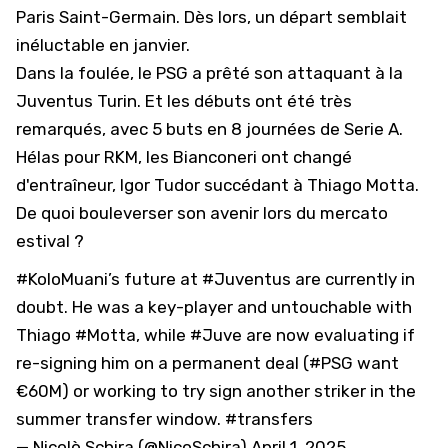
Paris Saint-Germain
. Dès lors, un départ semblait
inéluctable en janvier.
Dans la foulée, le PSG a prêté son attaquant à la
Juventus Turin
. Et les débuts ont été très
remarqués, avec 5 buts en 8 journées de Serie A.
Hélas pour RKM,
les Bianconeri ont changé
d'entraîneur, Igor Tudor succédant à Thiago Motta
.
De quoi bouleverser son avenir lors du mercato
estival ?
#KoloMuani
’s future at
#Juventus
are currently in
doubt. He was a key-player and untouchable with
Thiago
#Motta
, while
#Juve
are now evaluating if
re-signing him on a permanent deal (
#PSG
want
€60M) or working to try sign another striker in the
summer transfer window.
#transfers
— Nicolò Schira (@NicoSchira)
April 1, 2025