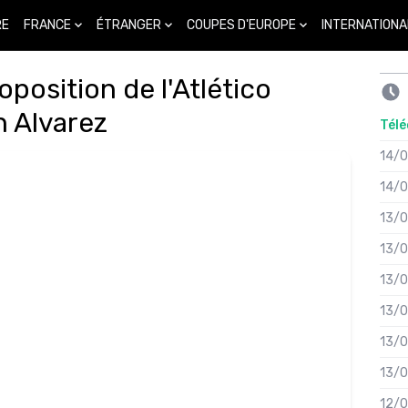
FRANCE
ÉTRANGER
COUPES D'EUROPE
INTERNATIONA
RE
oposition de l'Atlético
n Alvarez
Télé
14/
14/
13/
13/
13/
13/
13/
13/
12/