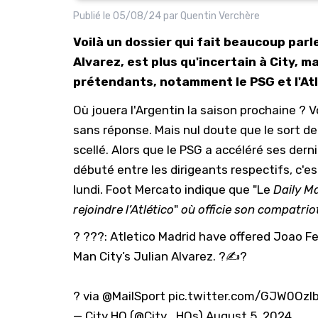
Publié le
05/08/24
par
Quentin Verchère
Voilà un dossier qui fait beaucoup parl
Alvarez, est plus qu'incertain à City, 
prétendants, notamment le PSG et l'Atl
Où jouera l'Argentin la saison prochaine ? V
sans réponse. Mais nul doute que le sort de
scellé. Alors que le
PSG
a accéléré ses derni
débuté entre les dirigeants respectifs, c'est
lundi. Foot Mercato indique que "Le
Daily M
rejoindre l’Atlético
"
où officie son compatri
? ???: Atletico Madrid have offered Joao Fel
Man City’s Julian Alvarez. ?✍?
?️ via
@MailSport
pic.twitter.com/GJW0OzI
— City HQ (@City_HQs)
August 5, 2024