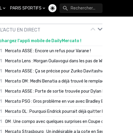
L
PARIS SPORTIFS
Changer de thème
L'ACTU EN DIRECT
chargez l'appli mobile de DailyMercato !
01
Mercato ASSE : Encore un refus pour Varane !
01
Mercato Lens : Morgan Guilavogui dans les pas de Will Still ?
01
Mercato ASSE : Ça se précise pour Zuriko Davitashvili
01
Mercato OM : Medhi Benatia a déjà trouvé le remplaçant de Robinio
01
Mercato ASSE : Porte de sortie trouvée pour Dylan Batubinsika
01
Mercato PSG : Gros problème en vue avec Bradley Barcola ?
01
Mercato OL : Pourquoi Endrick pourrait déjà quitter Lyon en janvier
01
OM : Une compo avec quelques surprises en Coupe de France
01
Mercato Strasbourg : Un indésirable a la cote en Serie A