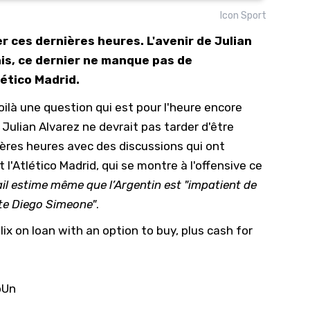
Icon Sport
10/
er ces dernières heures. L'avenir de Julian
09/
mais, ce dernier ne manque pas de
09/
ético Madrid.
09/
oilà une question qui est pour l'heure encore
09/
 Julian Alvarez ne devrait pas tarder d'être
09/
ères heures avec des discussions qui ont
09/
 l'Atlético Madrid, qui se montre à l'offensive ce
08/
ail estime même que l’Argentin est "impatient de
ote Diego Simeone"
.
ix on loan with an option to buy, plus cash for
bUn