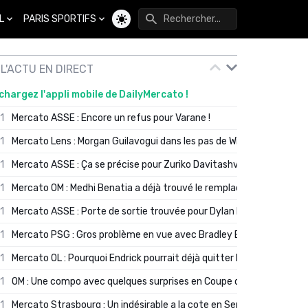
L
PARIS SPORTIFS
Changer de thème
L'ACTU EN DIRECT
chargez l'appli mobile de DailyMercato !
01
Mercato ASSE : Encore un refus pour Varane !
01
Mercato Lens : Morgan Guilavogui dans les pas de Will Still ?
01
Mercato ASSE : Ça se précise pour Zuriko Davitashvili
01
Mercato OM : Medhi Benatia a déjà trouvé le remplaçant de Robinio
01
Mercato ASSE : Porte de sortie trouvée pour Dylan Batubinsika
01
Mercato PSG : Gros problème en vue avec Bradley Barcola ?
01
Mercato OL : Pourquoi Endrick pourrait déjà quitter Lyon en janvier
01
OM : Une compo avec quelques surprises en Coupe de France
01
Mercato Strasbourg : Un indésirable a la cote en Serie A