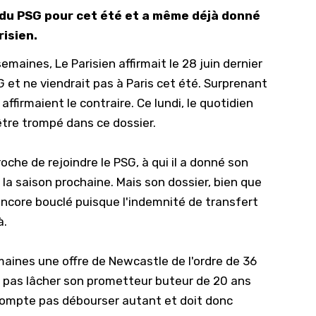
s du PSG pour cet été et a même déjà donné
10/
risien.
09/
emaines, Le Parisien affirmait le 28 juin dernier
09/
G et ne viendrait pas à Paris cet été. Surprenant
09/
ffirmaient le contraire. Ce lundi, le quotidien
09/
être trompé dans ce dossier.
09/
09/
oche de rejoindre le PSG, à qui il a donné son
r la saison prochaine. Mais son dossier, bien que
08/
ncore bouclé puisque l'indemnité de transfert
à.
emaines une offre de Newcastle de l'ordre de 36
 pas lâcher son prometteur buteur de 20 ans
 compte pas débourser autant et doit donc