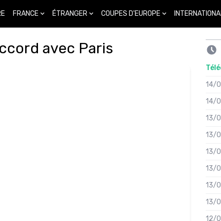
FRANCE
ÉTRANGER
COUPES D'EUROPE
INTERNATIONA
RE
accord avec Paris
Télé
14/
14/
13/
13/
13/
13/
13/
13/
12/