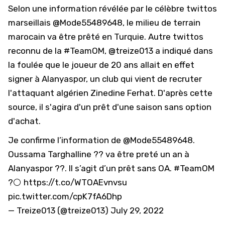
Selon une information révélée par le célèbre twittos
marseillais
@Mode55489648
, le milieu de terrain
marocain va être prêté en Turquie. Autre twittos
reconnu de la #TeamOM,
@treize013
a indiqué dans
la foulée que le joueur de 20 ans allait en effet
signer à Alanyaspor, un club qui vient de recruter
l'attaquant algérien
Zinedine Ferhat
. D'après cette
source, il s'agira d'un prêt d'une saison sans option
d'achat.
Je confirme l’information de
@Mode55489648
.
Oussama Targhalline ?? va être preté un an à
Alanyaspor ??. Il s’agit d’un prêt sans OA.
#TeamOM
?⚪️
https://t.co/WTOAEvnvsu
pic.twitter.com/cpK7fA6Dhp
— Treize013 (@treize013)
July 29, 2022