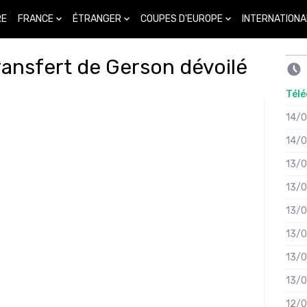
FRANCE
ÉTRANGER
COUPES D'EUROPE
INTERNATIONA
RE
transfert de Gerson dévoilé
Télé
14/
14/
13/
13/
13/
13/
13/
13/
12/