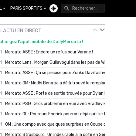
L
PARIS SPORTIFS
Changer de thème
L'ACTU EN DIRECT
chargez l'appli mobile de DailyMercato !
01
Mercato ASSE : Encore un refus pour Varane !
01
Mercato Lens : Morgan Guilavogui dans les pas de Will Still ?
01
Mercato ASSE : Ça se précise pour Zuriko Davitashvili
01
Mercato OM : Medhi Benatia a déjà trouvé le remplaçant de Robinio
01
Mercato ASSE : Porte de sortie trouvée pour Dylan Batubinsika
01
Mercato PSG : Gros problème en vue avec Bradley Barcola ?
01
Mercato OL : Pourquoi Endrick pourrait déjà quitter Lyon en janvier
01
OM : Une compo avec quelques surprises en Coupe de France
01
Mercato Strasbourg : Un indésirable a la cote en Serie A