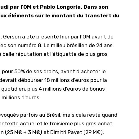
udi par l'OM et Pablo Longoria. Dans son
10/
eaux éléments sur le montant du transfert du
09/
09/
à, Gerson a été présenté hier par l'OM avant de
09/
ec son numéro 8. Le milieu brésilien de 24 ans
09/
belle réputation et l'étiquette de plus gros
09/
09/
e pour 50% de ses droits, avant d'acheter le
devrait débourser 18 millions d'euros pour la
08/
 quotidien, plus 4 millions d'euros de bonus
 millions d'euros.
 évoqués parfois au Brésil, mais cela reste quand
ntexte actuel et le troisième plus gros achat
an (25 M€ + 3 M€) et Dimitri Payet (29 M€).