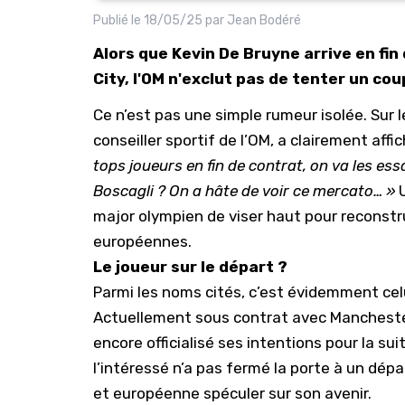
Publié le
18/05/25
par
Jean Bodéré
Alors que Kevin De Bruyne arrive en fi
City, l'OM n'exclut pas de tenter un co
Ce n’est pas une simple rumeur isolée. Sur 
conseiller sportif de
l’OM
, a clairement affi
tops joueurs en fin de contrat, on va les es
Boscagli ? On a hâte de voir ce mercato… »
U
major olympien de viser haut pour reconstru
européennes.
Le joueur sur le départ ?
Parmi les noms cités, c’est évidemment cel
Actuellement sous contrat avec
Mancheste
encore officialisé ses intentions pour la su
l’intéressé n’a pas fermé la porte à un dépa
et européenne spéculer sur son avenir.