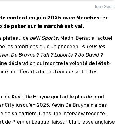
Icon Sport
10/
n de contrat en juin 2025 avec Manchester
09/
up de poker sur le marché estival.
09/
le plateau de
beIN Sports
, Medhi Benatia, actuel
09/
ché les ambitions du club phocéen :
« Tous les
09/
sayer. De Bruyne ? Tah ?
Laporte
? Jo David ?
09/
ne déclaration qui montre la volonté de l’état-
09/
ire un effectif à la hauteur des attentes
08/
ui de
Kevin De Bruyne
qui fait le plus de bruit.
r City
jusqu’en 2025, Kevin De Bruyne n’a pas
ite de sa carrière. Dans une interview récente,
rt de Premier League, laissant la presse anglaise