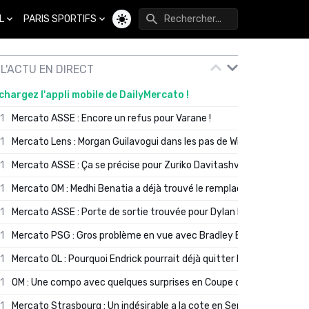
L
PARIS SPORTIFS
Changer de thème
L'ACTU EN DIRECT
chargez l'appli mobile de DailyMercato !
01
Mercato ASSE : Encore un refus pour Varane !
01
Mercato Lens : Morgan Guilavogui dans les pas de Will Still ?
01
Mercato ASSE : Ça se précise pour Zuriko Davitashvili
01
Mercato OM : Medhi Benatia a déjà trouvé le remplaçant de Robinio
01
Mercato ASSE : Porte de sortie trouvée pour Dylan Batubinsika
01
Mercato PSG : Gros problème en vue avec Bradley Barcola ?
01
Mercato OL : Pourquoi Endrick pourrait déjà quitter Lyon en janvier
01
OM : Une compo avec quelques surprises en Coupe de France
01
Mercato Strasbourg : Un indésirable a la cote en Serie A