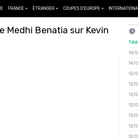
FRANCE
ÉTRANGER
COUPES D'EUROPE
INTERNATIONA
RE
e Medhi Benatia sur Kevin
Télé
14/
14/
13/
13/
13/
13/
13/
13/
12/