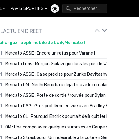
L
PARIS SPORTIFS
Changer de thème
L'ACTU EN DIRECT
chargez l'appli mobile de DailyMercato !
01
Mercato ASSE : Encore un refus pour Varane !
01
Mercato Lens : Morgan Guilavogui dans les pas de Will Still ?
01
Mercato ASSE : Ça se précise pour Zuriko Davitashvili
01
Mercato OM : Medhi Benatia a déjà trouvé le remplaçant de Robinio
01
Mercato ASSE : Porte de sortie trouvée pour Dylan Batubinsika
01
Mercato PSG : Gros problème en vue avec Bradley Barcola ?
01
Mercato OL : Pourquoi Endrick pourrait déjà quitter Lyon en janvier
01
OM : Une compo avec quelques surprises en Coupe de France
01
Mercato Strasbourg : Un indésirable a la cote en Serie A