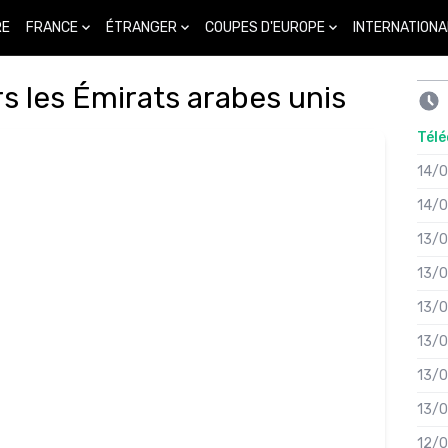
FRANCE
ÉTRANGER
COUPES D'EUROPE
INTERNATIONA
RE
s les Émirats arabes unis
Télé
14/
14/
13/
13/
13/
13/
13/
13/
12/