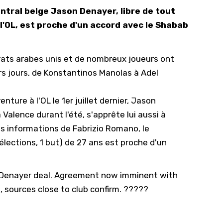
ntral belge Jason Denayer, libre de tout
10/
 l'OL, est proche d'un accord avec le Shabab
09/
09/
rats arabes unis et de nombreux joueurs ont
09/
s jours, de
Konstantinos Manolas
à
Adel
09/
09/
nture à l'OL le 1er juillet dernier, Jason
09/
alence durant l'été, s'apprête lui aussi à
les informations de
Fabrizio Romano
, le
08/
élections, 1 but) de 27 ans est proche d'un
on Denayer deal. Agreement now imminent with
, sources close to club confirm. ?????