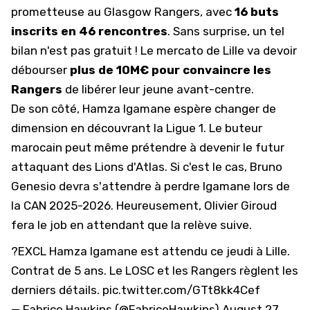
prometteuse au Glasgow Rangers, avec
16 buts
inscrits en 46 rencontres
. Sans surprise, un tel
bilan n'est pas gratuit ! Le mercato de Lille va devoir
débourser
plus de 10M€ pour convaincre les
Rangers
de libérer leur jeune avant-centre.
De son côté, Hamza Igamane espère changer de
dimension en découvrant la Ligue 1. Le buteur
marocain peut même prétendre à devenir le futur
attaquant des Lions d'Atlas. Si c'est le cas, Bruno
Genesio devra s'attendre à perdre Igamane lors de
la CAN 2025-2026. Heureusement, Olivier Giroud
fera le job en attendant que la relève suive.
?EXCL Hamza Igamane est attendu ce jeudi à Lille.
Contrat de 5 ans. Le LOSC et les Rangers règlent les
derniers détails.
pic.twitter.com/GTt8kk4Cef
— Fabrice Hawkins (@FabriceHawkins)
August 27,