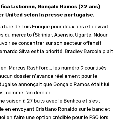
nfica Lisbonne, Gonçalo Ramos (22 ans)
10/
r United selon la presse portugaise.
09/
ature de Luis Enrique pour deux ans et devrait
09/
s du mercato (Skriniar, Asensio, Ugarte, Ndour
09/
voir se concentrer sur son secteur offensif
09/
ernardo Silva est la priorité,
Bradley Barcola plaît
09/
09/
hen, Marcus Rashford... les numéro 9 courtisés
aucun dossier n'avance réellement pour le
08/
ortugaise annonçait que
Gonçalo Ramos était lui
os
, comme l'an dernier.
ne saison à 27 buts avec le Benfica et s'est
de en envoyant Cristiano Ronaldo sur le banc et
oi en faire une option crédible pour le PSG lors