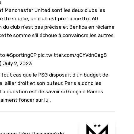
s
 et Manchester United sont les deux clubs les
ette source, un club est prêt à mettre 60
om du club n'est pas précise et Benfica en réclame
r cette somme s'il échoue à convaincre les autres
to
#SportingCP
pic.twitter.com/q0hVdnCeg8
)
July 2, 2023
n tout cas que le
PSG disposait d'un budget de
 ailier droit et son buteur. Paris a donc les
 La question est de savoir si Gonçalo Ramos
raiment foncer sur lui.
vec mon frère. Passionné de