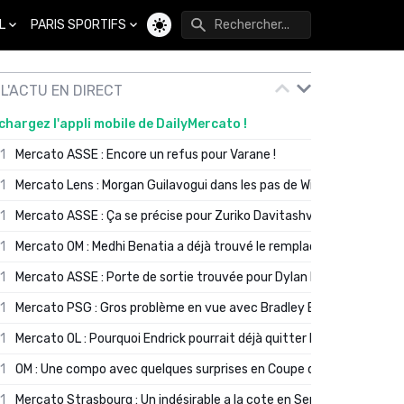
L
PARIS SPORTIFS
Changer de thème
L'ACTU EN DIRECT
chargez l'appli mobile de DailyMercato !
01
Mercato ASSE : Encore un refus pour Varane !
01
Mercato Lens : Morgan Guilavogui dans les pas de Will Still ?
01
Mercato ASSE : Ça se précise pour Zuriko Davitashvili
01
Mercato OM : Medhi Benatia a déjà trouvé le remplaçant de Robinio
01
Mercato ASSE : Porte de sortie trouvée pour Dylan Batubinsika
01
Mercato PSG : Gros problème en vue avec Bradley Barcola ?
01
Mercato OL : Pourquoi Endrick pourrait déjà quitter Lyon en janvier
01
OM : Une compo avec quelques surprises en Coupe de France
01
Mercato Strasbourg : Un indésirable a la cote en Serie A