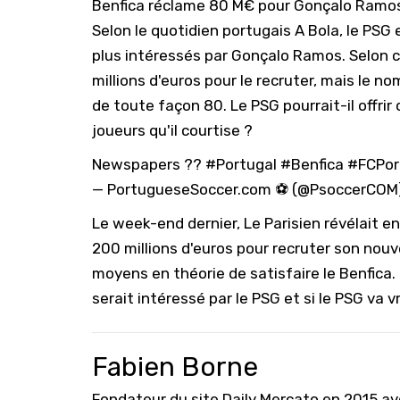
Benfica réclame 80 M€ pour Gonçalo Ramo
Selon le quotidien portugais
A Bola
, le PSG
plus intéressés par Gonçalo Ramos. Selon c
millions d'euros pour le recruter, mais le n
de toute façon 80. Le PSG pourrait-il offri
joueurs qu'il courtise ?
Newspapers ??
#Portugal
#Benfica
#FCPor
— PortugueseSoccer.com ⚽️ (@PsoccerCOM
Le week-end dernier, Le Parisien révélait e
200 millions d'euros
pour recruter son nouvel
moyens en théorie de satisfaire le Benfica.
serait intéressé par le PSG et si le PSG va v
Fabien Borne
Fondateur du site Daily Mercato en 2015 a