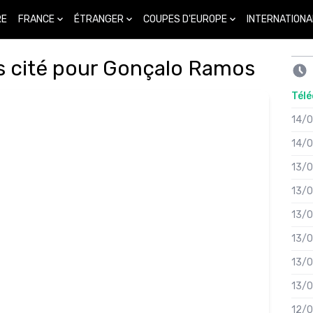
FRANCE
ÉTRANGER
COUPES D'EUROPE
INTERNATIONA
RE
rs cité pour Gonçalo Ramos
Télé
14/
14/
13/
13/
13/
13/
13/
13/
12/