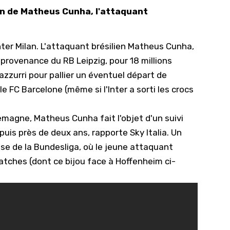
tion de Matheus Cunha, l'attaquant
10/
09/
Inter Milan. L'attaquant brésilien
Matheus Cunha
,
09/
n provenance du RB Leipzig, pour 18 millions
09/
razzurri pour pallier un éventuel départ de
09/
e FC Barcelone (
même si l'Inter a sorti les crocs
09/
09/
emagne, Matheus Cunha fait l'objet d'un suivi
 depuis près de deux ans, rapporte
Sky Italia
. Un
08/
rise de la Bundesliga, où le jeune attaquant
matches (dont ce bijou face à Hoffenheim ci-