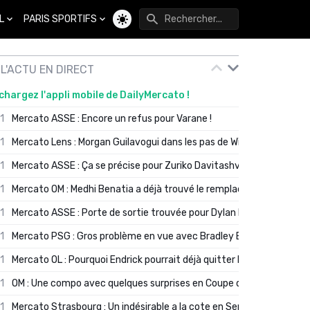
L
PARIS SPORTIFS
Changer de thème
L'ACTU EN DIRECT
chargez l'appli mobile de DailyMercato !
01
Mercato ASSE : Encore un refus pour Varane !
01
Mercato Lens : Morgan Guilavogui dans les pas de Will Still ?
01
Mercato ASSE : Ça se précise pour Zuriko Davitashvili
01
Mercato OM : Medhi Benatia a déjà trouvé le remplaçant de Robinio
01
Mercato ASSE : Porte de sortie trouvée pour Dylan Batubinsika
01
Mercato PSG : Gros problème en vue avec Bradley Barcola ?
01
Mercato OL : Pourquoi Endrick pourrait déjà quitter Lyon en janvier
01
OM : Une compo avec quelques surprises en Coupe de France
01
Mercato Strasbourg : Un indésirable a la cote en Serie A