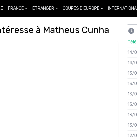
FRANCE
ÉTRANGER
COUPES D'EUROPE
INTERNATIONA
RE
'intéresse à Matheus Cunha
Télé
14/
14/
13/
13/
13/
13/
13/
13/
12/