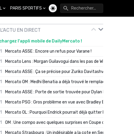
L
PARIS SPORTIFS
Changer de thème
L'ACTU EN DIRECT
chargez l'appli mobile de DailyMercato !
01
Mercato ASSE : Encore un refus pour Varane !
01
Mercato Lens : Morgan Guilavogui dans les pas de Will Still ?
01
Mercato ASSE : Ça se précise pour Zuriko Davitashvili
01
Mercato OM : Medhi Benatia a déjà trouvé le remplaçant de Robinio
01
Mercato ASSE : Porte de sortie trouvée pour Dylan Batubinsika
01
Mercato PSG : Gros problème en vue avec Bradley Barcola ?
01
Mercato OL : Pourquoi Endrick pourrait déjà quitter Lyon en janvier
01
OM : Une compo avec quelques surprises en Coupe de France
01
Mercato Strasbourg : Un indésirable a la cote en Serie A