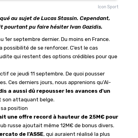
Icon Sport
10/
aqué au sujet de Lucas Stassin. Cependant,
09/
pourtant pu faire hésiter Ivan Gazidis.
09/
u 1er septembre dernier. Du moins en France.
09/
possibilité de se renforcer. C'est
le cas
09/
udite
qui restent des options crédibles pour que
09/
09/
ctif ce jeudi 11 septembre. De quoi pousser
08/
tes. Ces derniers jours,
nous apprenions qu'Al-
dis a aussi dû repousser les avances d'un
 son attaquant belge.
sa position
ait une offre record à hauteur de 25M€ pour
e club russe ajoutait même 12M€ de bonus divers.
ercato de l'ASSE
, qui auraient réalisé la plus