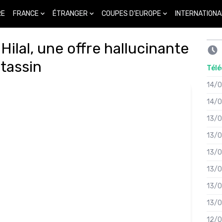
FRANCE
ÉTRANGER
COUPES D'EUROPE
INTERNATIONA
RE
ilal, une offre hallucinante
tassin
Télé
14/
14/
13/
13/
13/
13/
13/
13/
12/