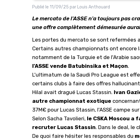
Publié le
11/09/25
par
Louis Anthouard
Le mercato de l'ASSE n'a toujours pas cr
une offre complètement démesurée aurait 
Les portes du mercato se sont refermées a
Certains autres championnats ont encore la 
notamment de la Turquie et de l'Arabie sao
l'ASSE vende Batubinsika et Maçon
.
L'ultimatum de la Saudi Pro League est effe
certains clubs à faire des offres hallucinan
Hilal avait dragué Lucas Stassin
.
Ivan Gazi
autre championnat exotique
concernant
37M€ pour Lucas Stassin, l'ASSE campe sur 
Selon Sacha Tavolieri,
le CSKA Moscou a f
recruter Lucas Stassin
. Dans le deal, l
De quoi faire hésiter les responsables du
m