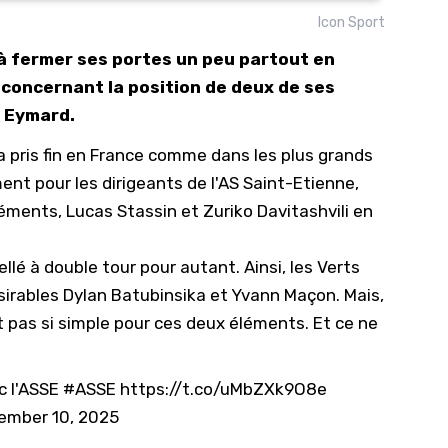
Icon Sport
10/
 à fermer ses portes un peu partout en
09/
r concernant la position de deux de ses
09/
l Eymard.
09/
é a pris fin en France comme dans les plus grands
09/
t pour les dirigeants de l'
AS Saint-Etienne
,
09/
léments, Lucas Stassin et Zuriko Davitashvili en
09/
08/
ellé à double tour pour autant. Ainsi, les Verts
sirables Dylan Batubinsika et Yvann Maçon. Mais,
t pas si simple pour ces deux éléments
. Et ce ne
c l'ASSE
#ASSE
https://t.co/uMbZXk9O8e
ember 10, 2025