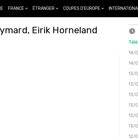
FRANCE
ÉTRANGER
COUPES D'EUROPE
INTERNATIONA
RE
ymard, Eirik Horneland
Télé
14/
14/
13/
13/
13/
13/
13/
13/
12/