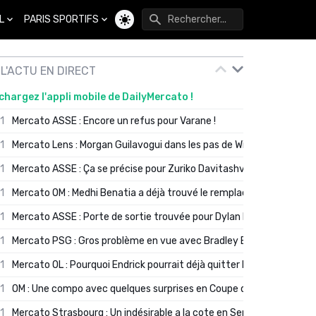
L
PARIS SPORTIFS
Changer de thème
L'ACTU EN DIRECT
chargez l'appli mobile de DailyMercato !
01
Mercato ASSE : Encore un refus pour Varane !
01
Mercato Lens : Morgan Guilavogui dans les pas de Will Still ?
01
Mercato ASSE : Ça se précise pour Zuriko Davitashvili
01
Mercato OM : Medhi Benatia a déjà trouvé le remplaçant de Robinio
01
Mercato ASSE : Porte de sortie trouvée pour Dylan Batubinsika
01
Mercato PSG : Gros problème en vue avec Bradley Barcola ?
01
Mercato OL : Pourquoi Endrick pourrait déjà quitter Lyon en janvier
01
OM : Une compo avec quelques surprises en Coupe de France
01
Mercato Strasbourg : Un indésirable a la cote en Serie A