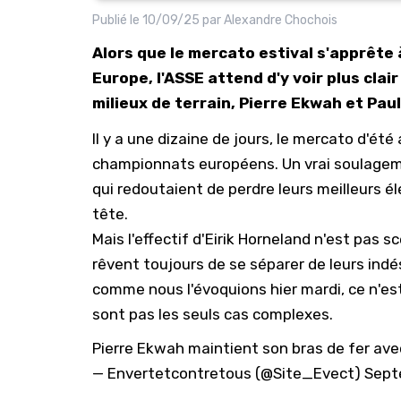
Publié le
10/09/25
par
Alexandre Chochois
Alors que le mercato estival s'apprête
Europe, l'ASSE attend d'y voir plus clai
milieux de terrain, Pierre Ekwah et Pau
Il y a une dizaine de jours, le mercato d'ét
championnats européens. Un vrai soulagemen
qui redoutaient de perdre leurs meilleurs é
tête.
Mais l'effectif d'Eirik Horneland n'est pas sc
rêvent toujours de se séparer de leurs indé
comme nous l'évoquions hier mardi,
ce n'es
sont pas les seuls cas complexes.
Pierre Ekwah maintient son bras de fer ave
— Envertetcontretous (@Site_Evect)
Sept