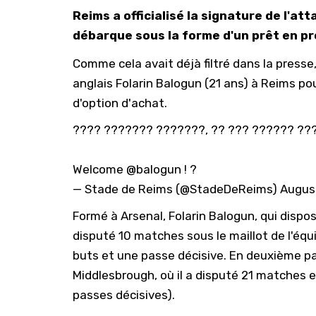
Reims a officialisé la signature de l'at
débarque sous la forme d'un prêt en p
Comme cela avait déjà filtré dans la presse,
anglais Folarin Balogun (21 ans) à Reims po
d'option d'achat.
???? ??????? ???????, ?? ??? ?????? ???
Welcome
@balogun
! ?
— Stade de Reims (@StadeDeReims)
Augus
Formé à Arsenal, Folarin Balogun, qui dispo
disputé 10 matches sous le maillot de l'équ
buts et une passe décisive. En deuxième part
Middlesbrough, où il a disputé 21 matches e
passes décisives).