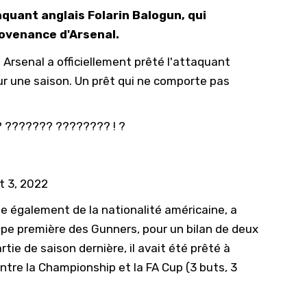
taquant anglais Folarin Balogun, qui
10/
rovenance d'Arsenal.
09/
 Arsenal a officiellement prêté l'attaquant
09/
ur une saison. Un prêt qui ne comporte pas
09/
09/
 ??????? ???????? ! ?
09/
09/
08/
t 3, 2022
se également de la nationalité américaine, a
ipe première des Gunners, pour un bilan de deux
ie de saison dernière, il avait été prêté à
ntre la Championship et la FA Cup (3 buts, 3