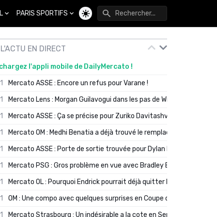
L
PARIS SPORTIFS
Changer de thème
L'ACTU EN DIRECT
chargez l'appli mobile de DailyMercato !
01
Mercato ASSE : Encore un refus pour Varane !
01
Mercato Lens : Morgan Guilavogui dans les pas de Will Still ?
01
Mercato ASSE : Ça se précise pour Zuriko Davitashvili
01
Mercato OM : Medhi Benatia a déjà trouvé le remplaçant de Robinio
01
Mercato ASSE : Porte de sortie trouvée pour Dylan Batubinsika
01
Mercato PSG : Gros problème en vue avec Bradley Barcola ?
01
Mercato OL : Pourquoi Endrick pourrait déjà quitter Lyon en janvier
01
OM : Une compo avec quelques surprises en Coupe de France
01
Mercato Strasbourg : Un indésirable a la cote en Serie A