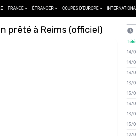
FRANCE
ÉTRANGER
COUPES D'EUROPE
INTERNATIONA
RE
 prêté à Reims (officiel)
Télé
14/
14/
13/
13/
13/
13/
13/
13/
12/