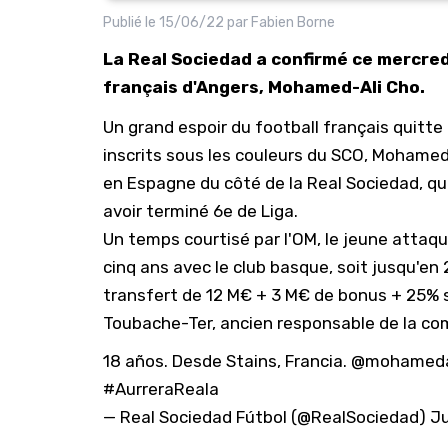
Publié le
15/06/22
par
Fabien Borne
La Real Sociedad a confirmé ce mercred
français d'Angers, Mohamed-Ali Cho.
Un grand espoir du football français quitte
inscrits sous les couleurs du SCO, Mohamed-
en Espagne du côté de la Real Sociedad, qua
avoir terminé 6e de Liga.
Un temps courtisé par l'OM, le jeune attaqu
cinq ans avec le club basque, soit jusqu'en
transfert de 12 M€ + 3 M€ de bonus + 25% s
Toubache-Ter
, ancien responsable de la c
18 años. Desde Stains, Francia.
@mohameda
#AurreraReala
— Real Sociedad Fútbol (@RealSociedad)
Ju