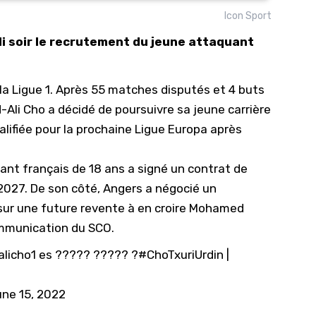
Icon Sport
10/
i soir le recrutement du jeune attaquant
09/
09/
 la Ligue 1. Après 55 matches disputés et 4 buts
09/
Ali Cho a décidé de poursuivre sa jeune carrière
09/
lifiée pour la prochaine Ligue Europa après
09/
09/
ant français de 18 ans a signé un contrat de
08/
 2027. De son côté, Angers a négocié un
ur une future revente à en croire
Mohamed
ommunication du SCO.
licho1
es ????? ????? ?
#ChoTxuriUrdin
|
ne 15, 2022