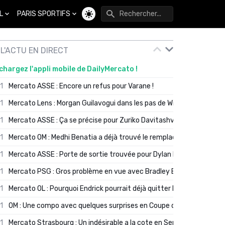
L
PARIS SPORTIFS
Changer de thème
L'ACTU EN DIRECT
chargez l'appli mobile de DailyMercato !
01
Mercato ASSE : Encore un refus pour Varane !
01
Mercato Lens : Morgan Guilavogui dans les pas de Will Still ?
01
Mercato ASSE : Ça se précise pour Zuriko Davitashvili
01
Mercato OM : Medhi Benatia a déjà trouvé le remplaçant de Robinio
01
Mercato ASSE : Porte de sortie trouvée pour Dylan Batubinsika
01
Mercato PSG : Gros problème en vue avec Bradley Barcola ?
01
Mercato OL : Pourquoi Endrick pourrait déjà quitter Lyon en janvier
01
OM : Une compo avec quelques surprises en Coupe de France
01
Mercato Strasbourg : Un indésirable a la cote en Serie A