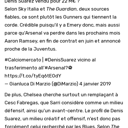
Denis Suarez vendu pour 22 M€ ?
Selon Sky Italia et
The Guardian
, deux sources
fiables, ce sont plutôt les Gunners qui tiennent la
corde. Crédible puisqu'il y a Emery donc, mais aussi
parce qu'Arsenal va perdre dans les prochains mois
Aaron Ramsey, en fin de contrat en juin et annoncé
proche de la Juventus.
#Calciomercato
|
#DenisSuarez
vicino al
trasferimento all’
#Arsenal
?⚽️
https://t.co/tyEq6tE0dY
— Gianluca Di Marzio (@DiMarzio)
4 janvier 2019
De plus, Chelsea cherche surtout un remplaçant à
Cesc Fabregas, que Sarri considère comme un milieu
défensif, ainsi qu'un avant-centre. Le profil de Denis
Suarez, un milieu créatif et offensif, n'est donc pas
forcément celui recherché par les Blues. Selon
The