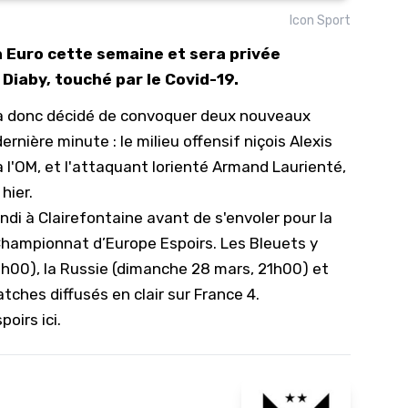
Icon Sport
10/
 Euro cette semaine et sera privée
09/
Diaby, touché par le Covid-19.
09/
l a donc décidé de convoquer deux nouveaux
09/
rnière minute : le milieu offensif niçois Alexis
09/
l'OM, et l'attaquant lorienté Armand Laurienté,
09/
hier
.
09/
ndi à Clairefontaine avant de s'envoler pour la
08/
 Championnat d’Europe Espoirs. Les Bleuets y
1h00), la Russie (dimanche 28 mars, 21h00) et
atches diffusés en clair sur France 4.
poirs ici
.