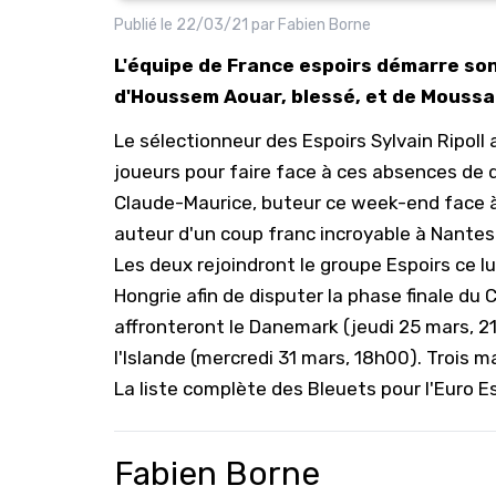
Publié le
22/03/21
par
Fabien Borne
L'équipe de France espoirs démarre son
d'Houssem Aouar, blessé, et de Moussa 
Le sélectionneur des Espoirs Sylvain Ripol
joueurs pour faire face à ces absences de de
Claude-Maurice, buteur ce week-end face à 
auteur d'un coup franc incroyable à Nantes 
Les deux rejoindront le groupe Espoirs ce lu
Hongrie afin de disputer la phase finale du
affronteront le Danemark (jeudi 25 mars, 2
l'Islande (mercredi 31 mars, 18h00). Trois m
La liste complète des Bleuets pour l'Euro Es
Fabien Borne