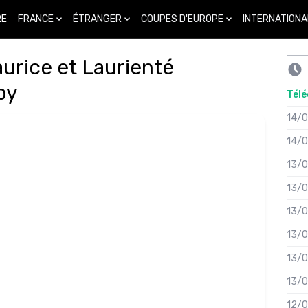
FRANCE
ÉTRANGER
COUPES D'EUROPE
INTERNATIONA
RE
urice et Laurienté
by
Télé
14/
14/
13/
13/
13/
13/
13/
13/
12/