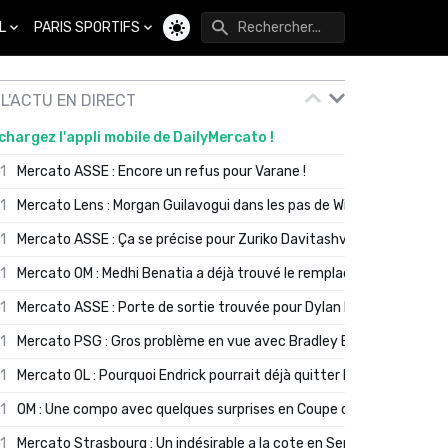
L
PARIS SPORTIFS
Changer de thème
L'ACTU EN DIRECT
chargez l'appli mobile de DailyMercato !
01
Mercato ASSE : Encore un refus pour Varane !
01
Mercato Lens : Morgan Guilavogui dans les pas de Will Still ?
01
Mercato ASSE : Ça se précise pour Zuriko Davitashvili
01
Mercato OM : Medhi Benatia a déjà trouvé le remplaçant de Robinio
01
Mercato ASSE : Porte de sortie trouvée pour Dylan Batubinsika
01
Mercato PSG : Gros problème en vue avec Bradley Barcola ?
01
Mercato OL : Pourquoi Endrick pourrait déjà quitter Lyon en janvier
01
OM : Une compo avec quelques surprises en Coupe de France
01
Mercato Strasbourg : Un indésirable a la cote en Serie A