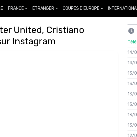
FRANCE
ÉTRANGER
COUPES D'EUROPE
INTERNATIONA
RE
er United, Cristiano
sur Instagram
Télé
14/
14/
13/
13/
13/
13/
13/
13/
12/