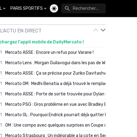
L
PARIS SPORTIFS
Changer de thème
L'ACTU EN DIRECT
chargez l'appli mobile de DailyMercato !
01
Mercato ASSE : Encore un refus pour Varane !
01
Mercato Lens : Morgan Guilavogui dans les pas de Will Still ?
01
Mercato ASSE : Ça se précise pour Zuriko Davitashvili
01
Mercato OM : Medhi Benatia a déjà trouvé le remplaçant de Robinio
01
Mercato ASSE : Porte de sortie trouvée pour Dylan Batubinsika
01
Mercato PSG : Gros problème en vue avec Bradley Barcola ?
01
Mercato OL : Pourquoi Endrick pourrait déjà quitter Lyon en janvier
01
OM : Une compo avec quelques surprises en Coupe de France
01
Mercato Strasbourg : Un indésirable a la cote en Serie A