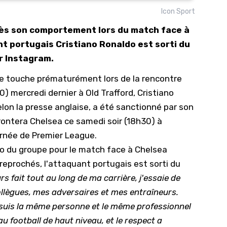
Icon Sport
10/
ès son comportement lors du match face à
09/
t portugais Cristiano Ronaldo est sorti du
09/
r Instagram.
09/
 de touche prématurément lors de la rencontre
09/
 mercredi dernier à Old Trafford, Cristiano
09/
elon la presse anglaise, a été sanctionné par son
09/
frontera Chelsea ce samedi soir (18h30) à
08/
urnée de Premier League.
o du groupe pour le match face à Chelsea
t reprochés, l'attaquant portugais est sorti du
rs fait tout au long de ma carrière, j'essaie de
ollègues, mes adversaires et mes entraîneurs.
 suis la même personne et le même professionnel
au football de haut niveau, et le respect a