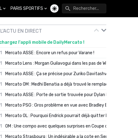
L
PARIS SPORTIFS
Changer de thème
L'ACTU EN DIRECT
chargez l'appli mobile de DailyMercato !
01
Mercato ASSE : Encore un refus pour Varane !
01
Mercato Lens : Morgan Guilavogui dans les pas de Will Still ?
01
Mercato ASSE : Ça se précise pour Zuriko Davitashvili
01
Mercato OM : Medhi Benatia a déjà trouvé le remplaçant de Robinio
01
Mercato ASSE : Porte de sortie trouvée pour Dylan Batubinsika
01
Mercato PSG : Gros problème en vue avec Bradley Barcola ?
01
Mercato OL : Pourquoi Endrick pourrait déjà quitter Lyon en janvier
01
OM : Une compo avec quelques surprises en Coupe de France
01
Mercato Strasbourg : Un indésirable a la cote en Serie A