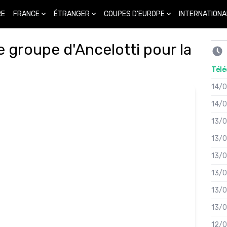
FRANCE
ÉTRANGER
COUPES D'EUROPE
INTERNATIONA
RE
e groupe d'Ancelotti pour la
Télé
14/
14/
13/
13/
13/
13/
13/
13/
12/