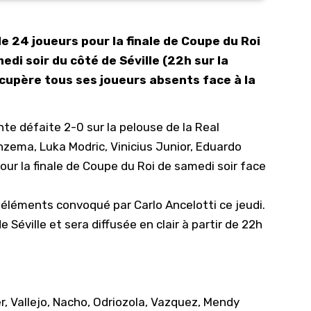
10/
e 24 joueurs pour la finale de Coupe du Roi
09/
edi soir du côté de Séville (22h sur la
09/
récupère tous ses joueurs absents face à la
09/
09/
ente défaite
2-0 sur la pelouse de la Real
09/
nzema, Luka Modric, Vinicius Junior, Eduardo
09/
ur la finale de Coupe du Roi de samedi soir face
08/
 éléments convoqué par Carlo Ancelotti ce jeudi.
 Séville et sera diffusée en clair à partir de 22h
ger, Vallejo, Nacho, Odriozola, Vazquez, Mendy