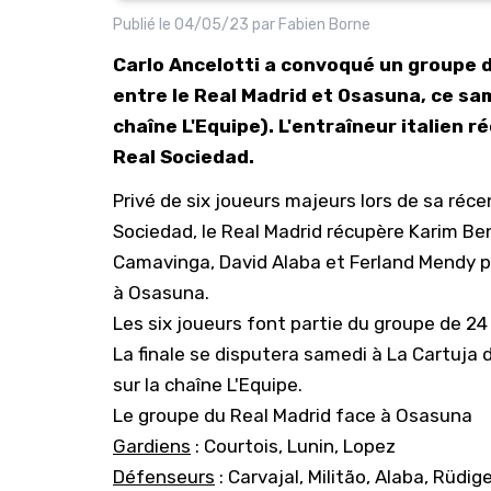
Publié le
04/05/23
par
Fabien Borne
Carlo Ancelotti a convoqué un groupe d
entre le Real Madrid et Osasuna, ce sam
chaîne L'Equipe). L'entraîneur italien 
Real Sociedad.
Privé de six joueurs majeurs lors de sa réc
Sociedad
, le Real Madrid récupère Karim Be
Camavinga, David Alaba et Ferland Mendy po
à Osasuna.
Les six joueurs font partie du groupe de 24
La finale se disputera samedi à La Cartuja de
sur la chaîne L'Equipe.
Le groupe du Real Madrid face à Osasuna
Gardiens
: Courtois, Lunin, Lopez
Défenseurs
: Carvajal, Militão, Alaba, Rüdi