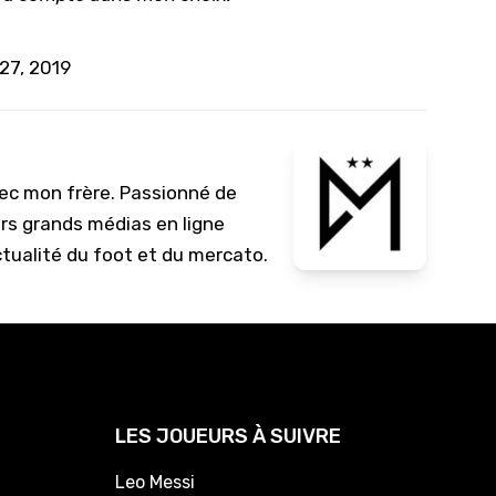
10/
09/
27, 2019
09/
09/
09/
vec mon frère. Passionné de
09/
urs grands médias en ligne
09/
ctualité du foot et du mercato.
08/
LES JOUEURS À SUIVRE
Leo Messi