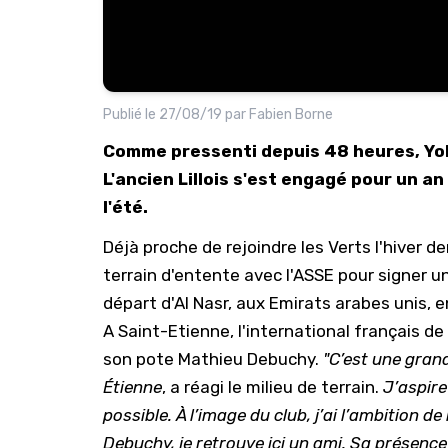
Publié le
27/08/19
par
Fabien Borne
Comme pressenti depuis 48 heures, Yoh
L'ancien Lillois s'est engagé pour un an 
l'été.
Déjà proche de rejoindre les Verts l'hiver d
terrain d'entente avec l'ASSE pour signer un 
départ d'Al Nasr, aux Emirats arabes unis, en
A Saint-Etienne, l'international français d
son pote Mathieu Debuchy.
"C’est une grande
Étienne
, a réagi le milieu de terrain.
J’aspire
possible. À l’image du club, j’ai l’ambition d
Debuchy, je retrouve ici un ami. Sa présenc