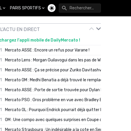
L
PARIS SPORTIFS
Changer de thème
L'ACTU EN DIRECT
chargez l'appli mobile de DailyMercato !
01
Mercato ASSE : Encore un refus pour Varane !
01
Mercato Lens : Morgan Guilavogui dans les pas de Will Still ?
01
Mercato ASSE : Ça se précise pour Zuriko Davitashvili
01
Mercato OM : Medhi Benatia a déjà trouvé le remplaçant de Robinio
01
Mercato ASSE : Porte de sortie trouvée pour Dylan Batubinsika
01
Mercato PSG : Gros problème en vue avec Bradley Barcola ?
01
Mercato OL : Pourquoi Endrick pourrait déjà quitter Lyon en janvier
01
OM : Une compo avec quelques surprises en Coupe de France
01
Mercato Strasbourg : Un indésirable a la cote en Serie A