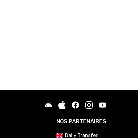
01
Mercato OM : la vente de Robinio Vaz se précise
01
Mercato OM : De Zerbi trouve une porte de sortie à Angel Gomes
01
PSG : Fabrizio Romano scelle l'avenir de Luis Enrique
01
Mercato OL : Une nouvelle porte se ferme pour Malick Fofana
01
Mercato Rennes : Une offre XXL arrive pour Kader Meïté
01
Mercato PSG : Fabian Ruiz vers une destination exotique ?
01
OM : Après le PSG, Medhi Benatia songe à un départ
01
PSG : Après De Zerbi, au tour de Luis Enrique d'être envoyé à Manch
NOS PARTENAIRES
Daily Transfer