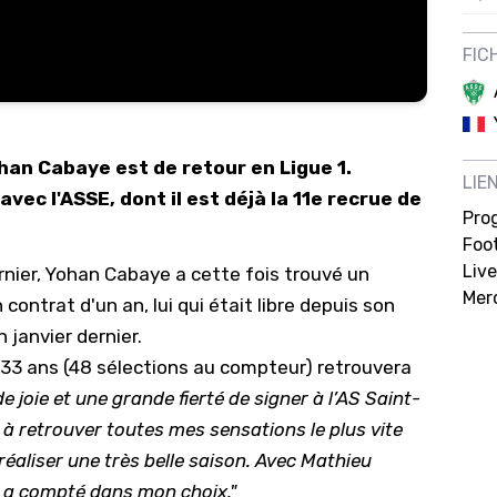
12/
FIC
12/
12/
12/
an Cabaye est de retour en Ligue 1.
LIE
12/
avec l'ASSE, dont il est déjà la 11e recrue de
Pro
11/0
Foot
11/0
Live
ernier, Yohan Cabaye a cette fois trouvé un
11/0
Mer
contrat d'un an, lui qui était libre depuis son
 janvier dernier.
11/0
e 33 ans (48 sélections au compteur) retrouvera
10/
 joie et une grande fierté de signer à l’AS Saint-
10/
 à retrouver toutes mes sensations le plus vite
10/
e réaliser une très belle saison. Avec Mathieu
10/
e a compté dans mon choix."