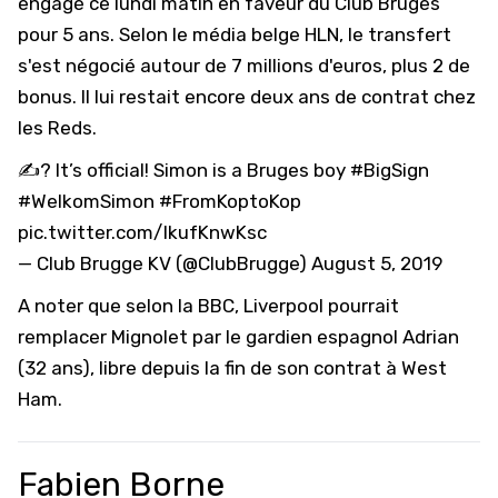
engagé ce lundi matin en faveur du Club Bruges
pour 5 ans. Selon le média belge HLN, le transfert
s'est négocié autour de 7 millions d'euros, plus 2 de
bonus. Il lui restait encore deux ans de contrat chez
les Reds.
✍? It’s official! Simon is a Bruges boy
#BigSign
#WelkomSimon
#FromKoptoKop
pic.twitter.com/IkufKnwKsc
— Club Brugge KV (@ClubBrugge)
August 5, 2019
A noter que selon la BBC, Liverpool pourrait
remplacer Mignolet par le gardien espagnol Adrian
(32 ans), libre depuis la fin de son contrat à West
Ham.
Fabien Borne