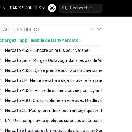
L
PARIS SPORTIFS
Changer de thème
L'ACTU EN DIRECT
chargez l'appli mobile de DailyMercato !
01
Mercato ASSE : Encore un refus pour Varane !
01
Mercato Lens : Morgan Guilavogui dans les pas de Will Still ?
01
Mercato ASSE : Ça se précise pour Zuriko Davitashvili
01
Mercato OM : Medhi Benatia a déjà trouvé le remplaçant de Robinio
01
Mercato ASSE : Porte de sortie trouvée pour Dylan Batubinsika
01
Mercato PSG : Gros problème en vue avec Bradley Barcola ?
01
Mercato OL : Pourquoi Endrick pourrait déjà quitter Lyon en janvier
01
OM : Une compo avec quelques surprises en Coupe de France
01
Mercato Strasbourg : Un indésirable a la cote en Serie A