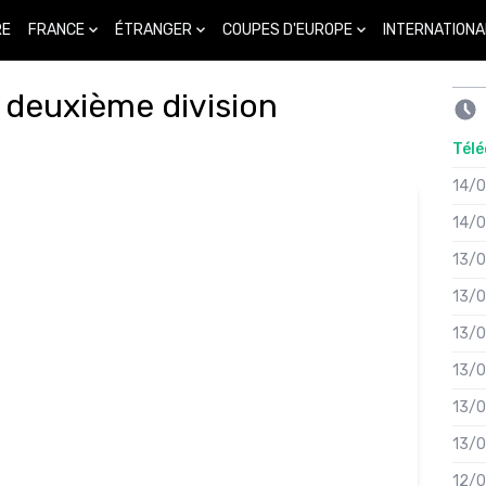
FRANCE
ÉTRANGER
COUPES D'EUROPE
INTERNATIONA
RE
n deuxième division
Télé
14/
14/
13/
13/
13/
13/
13/
13/
12/