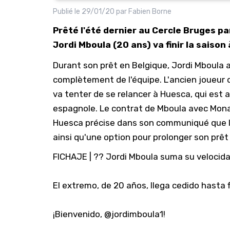
Publié le
29/01/20
par
Fabien Borne
Prêté l'été dernier au Cercle Bruges p
Jordi Mboula (20 ans) va finir la saiso
Durant son prêt en Belgique, Jordi Mboula 
complètement de l'équipe. L'ancien joueur 
va tenter de se relancer à Huesca, qui est 
espagnole. Le contrat de Mboula avec Mona
Huesca précise dans son communiqué que l
ainsi qu'une option pour prolonger son prê
FICHAJE | ?️? Jordi Mboula suma su velocid
El extremo, de 20 años, llega cedido hasta
¡Bienvenido,
@jordimboula1
!