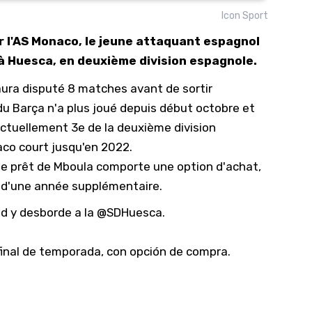
Icon Sport
10/
ar l'AS Monaco, le jeune attaquant espagnol
09/
n à Huesca, en deuxième division espagnole.
09/
aura disputé 8 matches avant de sortir
09/
du Barça n'a plus joué depuis début octobre et
09/
actuellement 3e de la deuxième division
09/
co court jusqu'en 2022.
09/
e prêt de Mboula comporte une option d'achat,
08/
t d'une année supplémentaire.
ad y desborde a la
@SDHuesca
.
 final de temporada, con opción de compra.