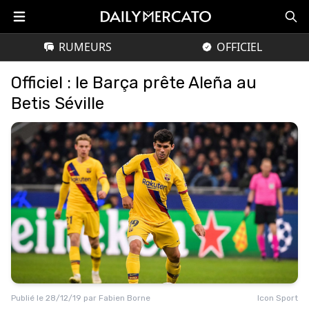
RUMEURS
OFFICIEL
Officiel : le Barça prête Aleña au
Betis Séville
Publié le
28/12/19
par
Fabien Borne
Icon Sport