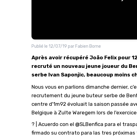
Publié le
12/07/19
par
Fabien Borne
Après avoir récupéré João Felix pour 127
recruté un nouveau jeune joueur du Be
serbe Ivan Saponjic, beaucoup moins ch
Nous vous en parlions
dimanche dernier
, c'
recrutement du jeune buteur serbe de Benfi
centre d'1m92 évoluait la saison passée ave
Belgique à Zulte Waregem lors de l'exercic
? | Acuerdo con el
@SLBenfica
para el trasp
firmado su contrato para las tres próxima