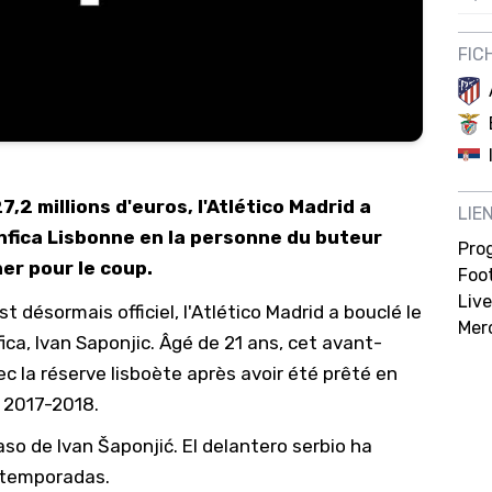
12/
FIC
12/
12/
12/
12/
,2 millions d'euros, l'Atlético Madrid a
LIE
11/0
nfica Lisbonne en la personne du buteur
Pro
11/0
er pour le coup.
Foot
11/0
Live
est désormais officiel, l'Atlético Madrid a bouclé le
Mer
11/0
ca, Ivan Saponjic. Âgé de 21 ans, cet avant-
10/
c la réserve lisboète après avoir été prêté en
e 2017-2018.
10/
10/
aso de Ivan Šaponjić. El delantero serbio ha
s temporadas.
10/