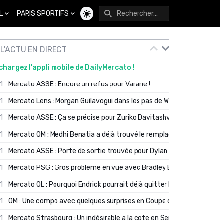
L
PARIS SPORTIFS
Changer de thème
L'ACTU EN DIRECT
chargez l'appli mobile de DailyMercato !
01
Mercato ASSE : Encore un refus pour Varane !
01
Mercato Lens : Morgan Guilavogui dans les pas de Will Still ?
01
Mercato ASSE : Ça se précise pour Zuriko Davitashvili
01
Mercato OM : Medhi Benatia a déjà trouvé le remplaçant de Robinio
01
Mercato ASSE : Porte de sortie trouvée pour Dylan Batubinsika
01
Mercato PSG : Gros problème en vue avec Bradley Barcola ?
01
Mercato OL : Pourquoi Endrick pourrait déjà quitter Lyon en janvier
01
OM : Une compo avec quelques surprises en Coupe de France
01
Mercato Strasbourg : Un indésirable a la cote en Serie A