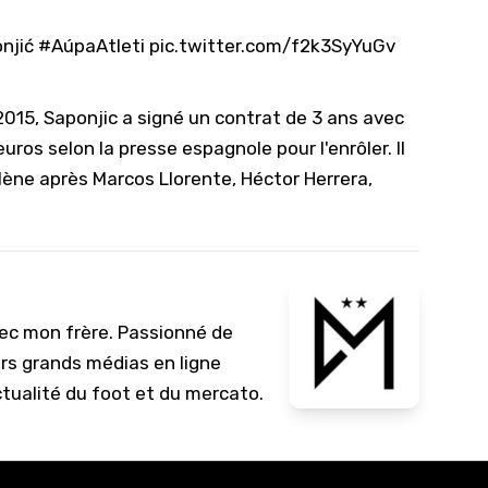
10/
njić
#AúpaAtleti
pic.twitter.com/f2k3SyYuGv
09/
09/
015, Saponjic a signé un contrat de 3 ans avec
09/
ros selon la presse espagnole pour l'enrôler. Il
09/
ilène après Marcos Llorente, Héctor Herrera,
09/
09/
08/
vec mon frère. Passionné de
urs grands médias en ligne
ctualité du foot et du mercato.