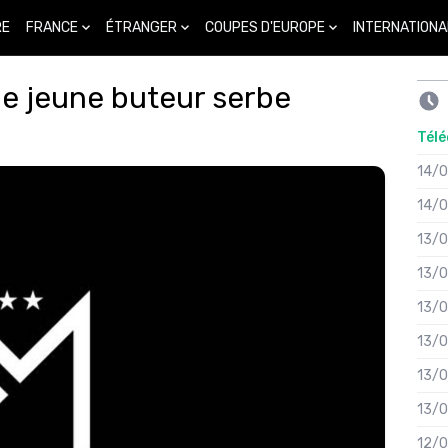
FRANCE
ÉTRANGER
COUPES D'EUROPE
INTERNATIONA
RE
re le jeune buteur serbe
Télé
14/
14/
13/
13/
13/
13/
13/
13/
12/