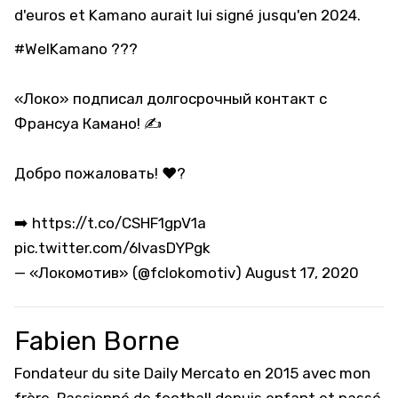
d'euros et Kamano aurait lui signé jusqu'en 2024.
#WelKamano
???
«Локо» подписал долгосрочный контакт с
Франсуа Камано! ✍️
Добро пожаловать! ❤️?
➡️
https://t.co/CSHF1gpV1a
pic.twitter.com/6lvasDYPgk
— «Локомотив» (@fclokomotiv)
August 17, 2020
Fabien Borne
Fondateur du site Daily Mercato en 2015 avec mon