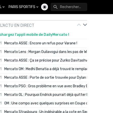
L
PARIS SPORTIFS
Changer de thème
L'ACTU EN DIRECT
chargez l'appli mobile de DailyMercato !
01
Mercato ASSE : Encore un refus pour Varane !
01
Mercato Lens : Morgan Guilavogui dans les pas de Will Still ?
01
Mercato ASSE : Ça se précise pour Zuriko Davitashvili
01
Mercato OM : Medhi Benatia a déjà trouvé le remplaçant de Robinio
01
Mercato ASSE : Porte de sortie trouvée pour Dylan Batubinsika
01
Mercato PSG : Gros problème en vue avec Bradley Barcola ?
01
Mercato OL : Pourquoi Endrick pourrait déjà quitter Lyon en janvier
01
OM : Une compo avec quelques surprises en Coupe de France
01
Mercato Strasbourg : Un indésirable a la cote en Serie A