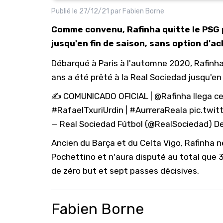
Publié le
27/12/21
par
Fabien Borne
Comme convenu, Rafinha quitte le PSG p
jusqu'en fin de saison, sans option d'ac
Débarqué à Paris à l'automne 2020, Rafinha s
ans a été prêté à la Real Sociedad jusqu'en 
✍ COMUNICADO OFICIAL |
@Rafinha
llega ce
#RafaelTxuriUrdin
|
#AurreraReala
pic.twi
— Real Sociedad Fútbol (@RealSociedad)
De
Ancien du Barça et du Celta Vigo, Rafinha 
Pochettino et n'aura disputé au total que 3
de zéro but et sept passes décisives.
Fabien Borne