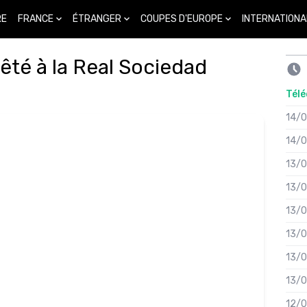
FRANCE
ÉTRANGER
COUPES D'EUROPE
INTERNATIONA
RE
êté à la Real Sociedad
Télé
14/
14/
13/
13/
13/
13/
13/
13/
12/