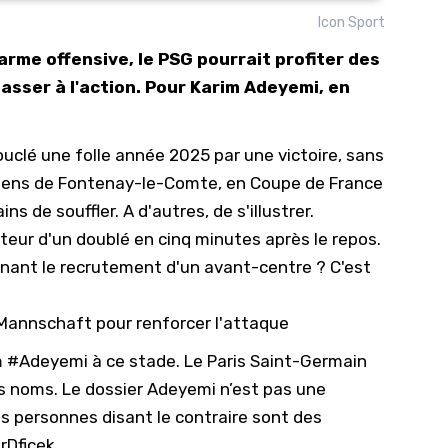
Icon Sport
10/
arme offensive, le PSG pourrait profiter des
09/
sser à l'action. Pour Karim Adeyemi, en
09/
09/
uclé une folle année 2025 par une victoire, sans
09/
éens de Fontenay-le-Comte, en Coupe de France
09/
ns de souffler. A d'autres, de s'illustrer.
09/
ur d'un doublé en cinq minutes après le repos.
08/
rnant le recrutement d'un avant-centre ? C'est
 Mannschaft pour renforcer l'attaque
m
#Adeyemi
à ce stade. Le Paris Saint-Germain
res noms. Le dossier Adeyemi n’est pas une
es personnes disant le contraire sont des
rDficek