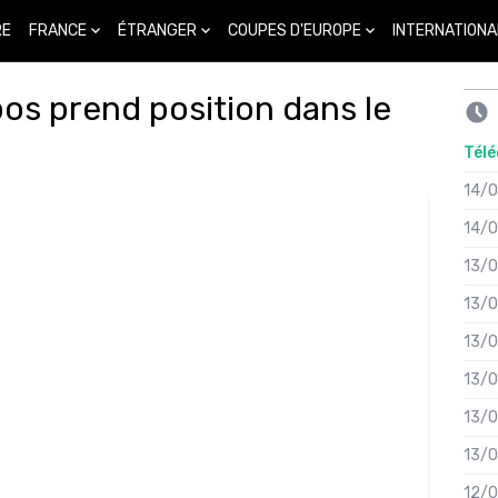
FRANCE
ÉTRANGER
COUPES D'EUROPE
INTERNATIONA
RE
os prend position dans le
Télé
14/
14/
13/
13/
13/
13/
13/
13/
12/