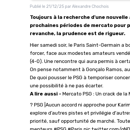
Publié le
21/12/25
par
Alexandre Chochois
Toujours à la recherche d'une nouvelle 
prochaines périodes de mercato pour pa
revanche, la prudence est de rigueur.
Hier samedi soir, le
Paris Saint-Germain
a bo
forcer, face aux modestes amateurs vend
(4-0). Une rencontre qui aura permis à certai
On pense notamment à Gonçalo Ramos, aute
De quoi pousser le PSG à temporiser conce
une possibilité à ne pas écarter.
A lire aussi -
Mercato PSG : Un crack de la
? PSG |Aucun accord ni approche pour Kari
explore d’autres pistes et privilégie d'aut
priorité, sauf opportunité de marché. Tout
menteurs.
#PSG
#Paris
pic.twitter.com/gND