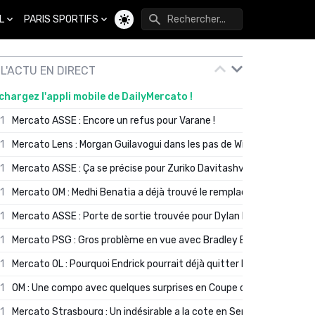
L
PARIS SPORTIFS
Changer de thème
L'ACTU EN DIRECT
chargez l'appli mobile de DailyMercato !
01
Mercato ASSE : Encore un refus pour Varane !
01
Mercato Lens : Morgan Guilavogui dans les pas de Will Still ?
01
Mercato ASSE : Ça se précise pour Zuriko Davitashvili
01
Mercato OM : Medhi Benatia a déjà trouvé le remplaçant de Robinio
01
Mercato ASSE : Porte de sortie trouvée pour Dylan Batubinsika
01
Mercato PSG : Gros problème en vue avec Bradley Barcola ?
01
Mercato OL : Pourquoi Endrick pourrait déjà quitter Lyon en janvier
01
OM : Une compo avec quelques surprises en Coupe de France
01
Mercato Strasbourg : Un indésirable a la cote en Serie A