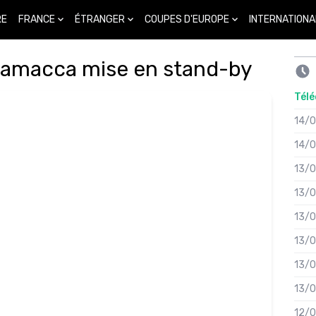
FRANCE
ÉTRANGER
COUPES D'EUROPE
INTERNATIONA
RE
Scamacca mise en stand-by
Télé
14/
14/
13/
13/
13/
13/
13/
13/
12/