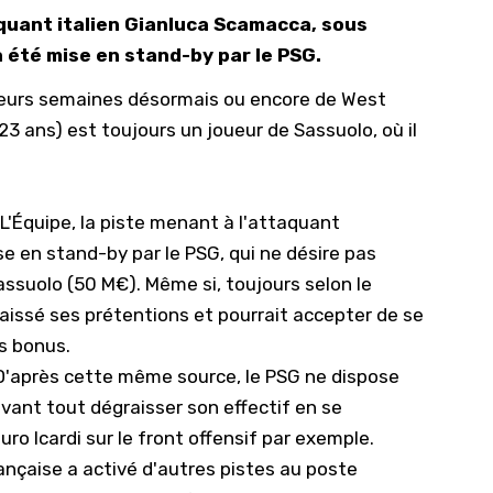
aquant italien Gianluca Scamacca, sous
10/
 été mise en stand-by par le PSG.
09/
ieurs semaines désormais ou encore de West
09/
 ans) est toujours un joueur de Sassuolo, où il
09/
09/
09/
L'Équipe
, la piste menant à l'attaquant
09/
ise en stand-by par le PSG, qui ne désire pas
assuolo (50 M€). Même si, toujours selon le
08/
 baissé ses prétentions et pourrait accepter de se
s bonus.
. D'après cette même source, le PSG ne dispose
vant tout dégraisser son effectif en se
ro Icardi sur le front offensif par exemple.
rançaise a activé d'autres pistes au poste