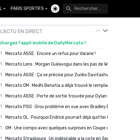
L
PARIS SPORTIFS
Changer de thème
L'ACTU EN DIRECT
chargez l'appli mobile de DailyMercato !
01
Mercato ASSE : Encore un refus pour Varane !
01
Mercato Lens : Morgan Guilavogui dans les pas de Will Still ?
01
Mercato ASSE : Ça se précise pour Zuriko Davitashvili
01
Mercato OM : Medhi Benatia a déjà trouvé le remplaçant de Robinio
01
Mercato ASSE : Porte de sortie trouvée pour Dylan Batubinsika
01
Mercato PSG : Gros problème en vue avec Bradley Barcola ?
01
Mercato OL : Pourquoi Endrick pourrait déjà quitter Lyon en janvier
01
OM : Une compo avec quelques surprises en Coupe de France
01
Mercato Strasbourg : Un indésirable a la cote en Serie A