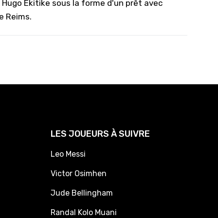
Hugo Ekitike sous la forme d'un prêt avec
e Reims.
LES JOUEURS À SUIVRE
Leo Messi
Victor Osimhen
Jude Bellingham
Randal Kolo Muani