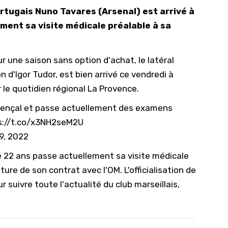
ortugais Nuno Tavares (Arsenal) est arrivé à
10/
ment sa visite médicale préalable à sa
09/
09/
r une saison sans option d'achat, le latéral
09/
 d'Igor Tudor, est bien arrivé ce vendredi à
09/
 le quotidien régional
La Provence
.
09/
provençal et passe actuellement des examens
09/
s://t.co/x3NH2seM2U
08/
9, 2022
 22 ans passe actuellement sa visite médicale
ture de son contrat avec l'OM. L'officialisation de
r suivre toute l'actualité du club marseillais,