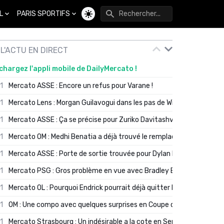
L
PARIS SPORTIFS
Changer de thème
L'ACTU EN DIRECT
chargez l'appli mobile de DailyMercato !
01
Mercato ASSE : Encore un refus pour Varane !
01
Mercato Lens : Morgan Guilavogui dans les pas de Will Still ?
01
Mercato ASSE : Ça se précise pour Zuriko Davitashvili
01
Mercato OM : Medhi Benatia a déjà trouvé le remplaçant de Robinio
01
Mercato ASSE : Porte de sortie trouvée pour Dylan Batubinsika
01
Mercato PSG : Gros problème en vue avec Bradley Barcola ?
01
Mercato OL : Pourquoi Endrick pourrait déjà quitter Lyon en janvier
01
OM : Une compo avec quelques surprises en Coupe de France
01
Mercato Strasbourg : Un indésirable a la cote en Serie A