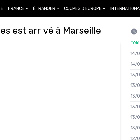
FRANCE
ÉTRANGER
COUPES D'EUROPE
INTERNATIONA
RE
s est arrivé à Marseille
Télé
14/
14/
13/
13/
13/
13/
13/
13/
12/