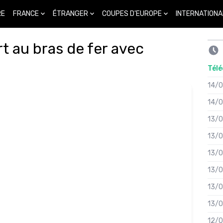
FRANCE
ÉTRANGER
COUPES D'EUROPE
INTERNATIONA
RE
t au bras de fer avec
Télé
14/
14/
13/
13/
13/
13/
13/
13/
12/