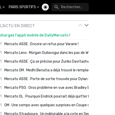
L
PARIS SPORTIFS
Changer de thème
L'ACTU EN DIRECT
chargez l'appli mobile de DailyMercato !
01
Mercato ASSE : Encore un refus pour Varane !
01
Mercato Lens : Morgan Guilavogui dans les pas de Will Still ?
01
Mercato ASSE : Ça se précise pour Zuriko Davitashvili
01
Mercato OM : Medhi Benatia a déjà trouvé le remplaçant de Robinio
01
Mercato ASSE : Porte de sortie trouvée pour Dylan Batubinsika
01
Mercato PSG : Gros problème en vue avec Bradley Barcola ?
01
Mercato OL : Pourquoi Endrick pourrait déjà quitter Lyon en janvier
01
OM : Une compo avec quelques surprises en Coupe de France
01
Mercato Strasbourg : Un indésirable a la cote en Serie A