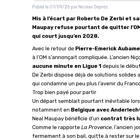
Publié le
07/09/25
par
Nicolas Depres
Mis à l’écart par Roberto De Zerbi et s
Maupay refuse pourtant de quitter l’OM
qui court jusqu’en 2028.
Avec le retour de
Pierre-Emerick Aubam
à l’
OM
s’annonçait compliquée. L’ancien Niçoi
aucune minute en Ligue 1
depuis le début
De Zerbi dispose déjà de solutions solides
qui condamne un peu plus l’avenir du Franco
Trop bien payé pour partir
Un départ semblait pourtant inévitable lor
notamment en
Belgique avec Anderlech
Neal Maupay bénéficie d’un
contrat très l
Comme le rapporte
La Provence
, l’ancien 
fermement à son bail, quitte à rester sur le