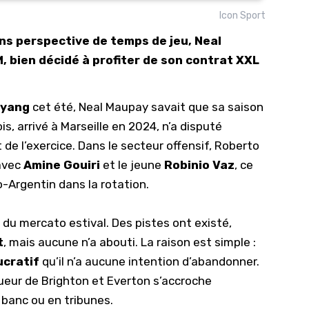
Icon Sport
10/
ans perspective de temps de jeu, Neal
09/
, bien décidé à profiter de son contrat XXL
09/
09/
eyang
cet été, Neal Maupay savait que sa saison
09/
s, arrivé à Marseille en 2024, n’a disputé
09/
 de l’exercice. Dans le secteur offensif, Roberto
09/
 avec
Amine Gouiri
et le jeune
Robinio Vaz
, ce
08/
-Argentin dans la rotation.
s du mercato estival.
Des pistes ont existé,
t
, mais aucune n’a abouti. La raison est simple :
ucratif
qu’il n’a aucune intention d’abandonner.
joueur de Brighton et Everton s’accroche
 banc ou en tribunes.