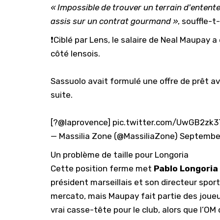
« Impossible de trouver un terrain d'entent
assis sur un contrat gourmand »
, souffle-
❗️Ciblé par Lens, le salaire de Neal Maupa
côté lensois.
Sassuolo avait formulé une offre de prêt av
suite.
[?
@laprovence
]
pic.twitter.com/UwGB2zk3
— Massilia Zone (@MassiliaZone)
September
Un problème de taille pour Longoria
Cette position ferme met
Pablo Longoria
président marseillais et son directeur sporti
mercato, mais Maupay fait partie des joueu
vrai casse-tête pour le club, alors que l’O