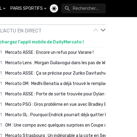
L
PARIS SPORTIFS
Changer de thème
L'ACTU EN DIRECT
chargez l'appli mobile de DailyMercato !
01
Mercato ASSE : Encore un refus pour Varane !
01
Mercato Lens : Morgan Guilavogui dans les pas de Will Still ?
01
Mercato ASSE : Ça se précise pour Zuriko Davitashvili
01
Mercato OM : Medhi Benatia a déjà trouvé le remplaçant de Robinio
01
Mercato ASSE : Porte de sortie trouvée pour Dylan Batubinsika
01
Mercato PSG : Gros problème en vue avec Bradley Barcola ?
01
Mercato OL : Pourquoi Endrick pourrait déjà quitter Lyon en janvier
01
OM : Une compo avec quelques surprises en Coupe de France
01
Mercato Strasbourg : Un indésirable a la cote en Serie A