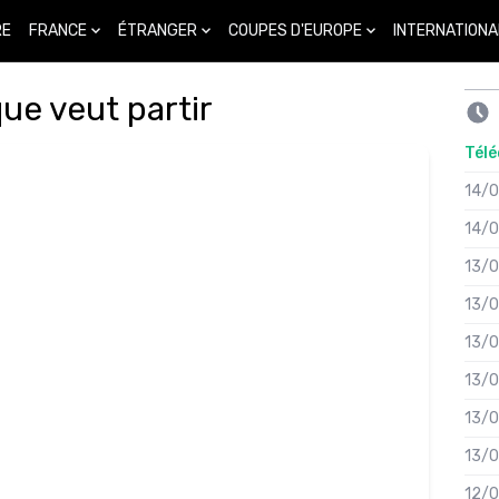
FRANCE
ÉTRANGER
COUPES D'EUROPE
INTERNATIONA
RE
ue veut partir
Télé
14/
14/
13/
13/
13/
13/
13/
13/
12/