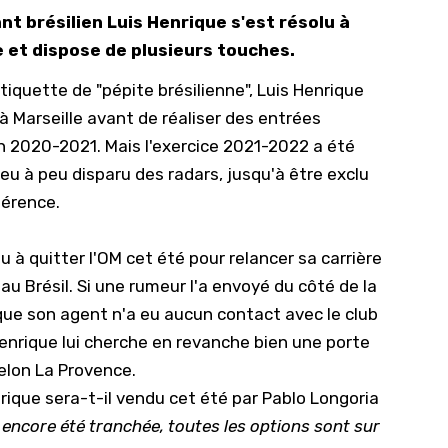
nt brésilien Luis Henrique s'est résolu à
10/
e et dispose de plusieurs touches.
09/
iquette de "pépite brésilienne", Luis Henrique
09/
 à Marseille avant de réaliser des entrées
09/
n 2020-2021. Mais l'exercice 2021-2022 a été
09/
peu à peu disparu des radars, jusqu'à être exclu
09/
férence.
09/
lu à quitter l'OM cet été pour relancer sa carrière
08/
u Brésil. Si une rumeur l'a envoyé du côté de la
que son agent n'a eu aucun contact avec le club
Henrique lui cherche en revanche bien une porte
elon La Provence.
rique sera-t-il vendu cet été par Pablo Longoria
 encore été tranchée, toutes les options sont sur